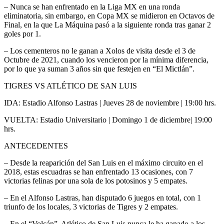
– Nunca se han enfrentado en la Liga MX en una ronda
eliminatoria, sin embargo, en Copa MX se midieron en Octavos de
Final, en la que La Máquina pasó a la siguiente ronda tras ganar 2
goles por 1.
– Los cementeros no le ganan a Xolos de visita desde el 3 de
Octubre de 2021, cuando los vencieron por la mínima diferencia,
por lo que ya suman 3 años sin que festejen en “El Mictlán”.
TIGRES VS ATLÉTICO DE SAN LUIS
IDA: Estadio Alfonso Lastras | Jueves 28 de noviembre | 19:00 hrs.
VUELTA: Estadio Universitario | Domingo 1 de diciembre| 19:00
hrs.
ANTECEDENTES
– Desde la reaparición del San Luis en el máximo circuito en el
2018, estas escuadras se han enfrentado 13 ocasiones, con 7
victorias felinas por una sola de los potosinos y 5 empates.
– En el Alfonso Lastras, han disputado 6 juegos en total, con 1
triunfo de los locales, 3 victorias de Tigres y 2 empates.
– En el “Volcán”, Atlético de San Luis nunca le ha ganado a los