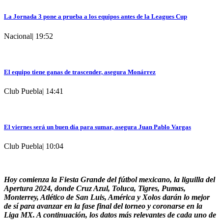
La Jornada 3 pone a prueba a los equipos antes de la Leagues Cup
Nacional
|
19:52
El equipo tiene ganas de trascender, asegura Monárrez
Club Puebla
|
14:41
El viernes será un buen día para sumar, asegura Juan Pablo Vargas
Club Puebla
|
10:04
Hoy comienza la Fiesta Grande del fútbol mexicano, la liguilla del
Apertura 2024, donde Cruz Azul, Toluca, Tigres, Pumas,
Monterrey, Atlético de San Luis, América y Xolos darán lo mejor
de sí para avanzar en la fase final del torneo y coronarse en la
Liga MX. A continuación, los datos más relevantes de cada uno de