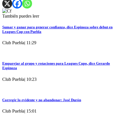
También puedes leer
Sumar y ganar para generar confianza, dice Espinoza sobre debut en
Leagues Cup con Puebla
Club Puebla
|
11:29
Emparejar al grupo y rotaciones para Leagues Cupo, dice Gerardo
Espinoza
Club Puebla
|
10:23
Corregir lo evidente y no abandonar: José Durón
Club Puebla
|
15:01