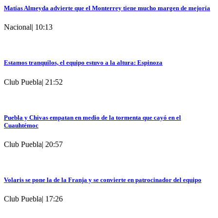
Matías Almeyda advierte que el Monterrey tiene mucho margen de mejoría
Nacional
|
10:13
Estamos tranquilos, el equipo estuvo a la altura: Espinoza
Club Puebla
|
21:52
Puebla y Chivas empatan en medio de la tormenta que cayó en el
Cuauhtémoc
Club Puebla
|
20:57
Volaris se pone la de la Franja y se convierte en patrocinador del equipo
Club Puebla
|
17:26