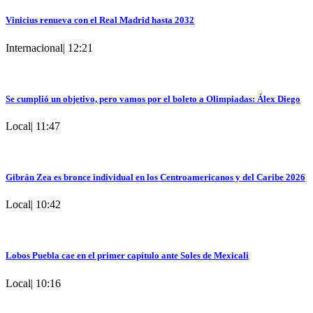
Vinicius renueva con el Real Madrid hasta 2032
Internacional
|
12:21
Se cumplió un objetivo, pero vamos por el boleto a Olimpiadas: Álex Diego
Local
|
11:47
Gibrán Zea es bronce individual en los Centroamericanos y del Caribe 2026
Local
|
10:42
Lobos Puebla cae en el primer capítulo ante Soles de Mexicali
Local
|
10:16