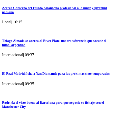
Acerca Gobierno del Estado baloncesto profesional a la niñez y juventud
poblana
Local
|
10:15
Thiago Almada se acerca al River Plate, una transferencia que sacude el
fútbol argentino
Internacional
|
09:37
El Real Madrid ficha a Yan Diomande para las próximas siete temporadas
Internacional
|
09:35
Rodri da el visto bueno al Barcelona para que negocie su fichaje con el
Manchester City