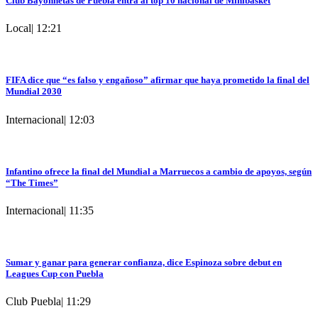
Club Bayonnetas de Puebla entra al top 10 nacional de Minibasket
Local
|
12:21
FIFA dice que “es falso y engañoso” afirmar que haya prometido la final del
Mundial 2030
Internacional
|
12:03
Infantino ofrece la final del Mundial a Marruecos a cambio de apoyos, según
“The Times”
Internacional
|
11:35
Sumar y ganar para generar confianza, dice Espinoza sobre debut en
Leagues Cup con Puebla
Club Puebla
|
11:29