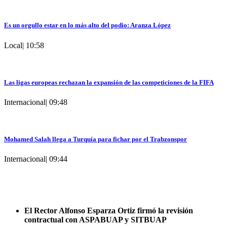
Es un orgullo estar en lo más alto del podio: Aranza López
Local
|
10:58
Las ligas europeas rechazan la expansión de las competiciones de la FIFA
Internacional
|
09:48
Mohamed Salah llega a Turquía para fichar por el Trabzonspor
Internacional
|
09:44
El Rector Alfonso Esparza Ortiz firmó la revisión
contractual con ASPABUAP y SITBUAP