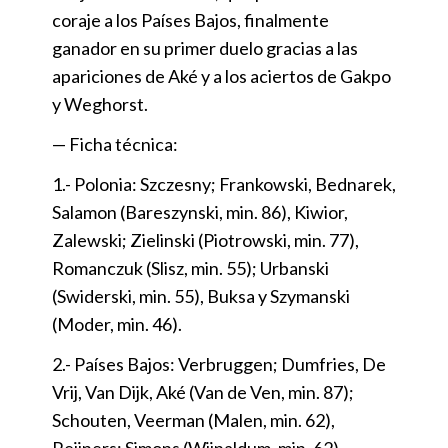
coraje a los Países Bajos, finalmente
ganador en su primer duelo gracias a las
apariciones de Aké y a los aciertos de Gakpo
y Weghorst.
— Ficha técnica:
1.- Polonia: Szczesny; Frankowski, Bednarek,
Salamon (Bareszynski, min. 86), Kiwior,
Zalewski; Zielinski (Piotrowski, min. 77),
Romanczuk (Slisz, min. 55); Urbanski
(Swiderski, min. 55), Buksa y Szymanski
(Moder, min. 46).
2.- Países Bajos: Verbruggen; Dumfries, De
Vrij, Van Dijk, Aké (Van de Ven, min. 87);
Schouten, Veerman (Malen, min. 62),