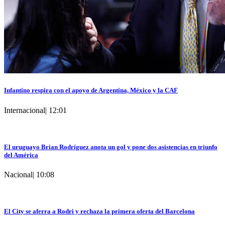
Infantino respira con el apoyo de Argentina, México y la CAF
Internacional
|
12:01
El uruguayo Brian Rodríguez anota un gol y pone dos asistencias en triunfo
del América
Nacional
|
10:08
El City se aferra a Rodri y rechaza la primera oferta del Barcelona