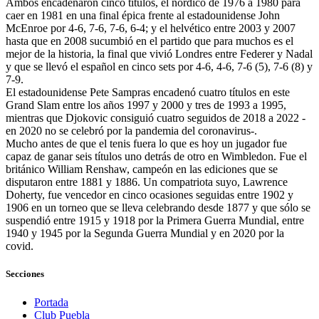
Ambos encadenaron cinco títulos, el nórdico de 1976 a 1980 para
caer en 1981 en una final épica frente al estadounidense John
McEnroe por 4-6, 7-6, 7-6, 6-4; y el helvético entre 2003 y 2007
hasta que en 2008 sucumbió en el partido que para muchos es el
mejor de la historia, la final que vivió Londres entre Federer y Nadal
y que se llevó el español en cinco sets por 4-6, 4-6, 7-6 (5), 7-6 (8) y
7-9.
El estadounidense Pete Sampras encadenó cuatro títulos en este
Grand Slam entre los años 1997 y 2000 y tres de 1993 a 1995,
mientras que Djokovic consiguió cuatro seguidos de 2018 a 2022 -
en 2020 no se celebró por la pandemia del coronavirus-.
Mucho antes de que el tenis fuera lo que es hoy un jugador fue
capaz de ganar seis títulos uno detrás de otro en Wimbledon. Fue el
británico William Renshaw, campeón en las ediciones que se
disputaron entre 1881 y 1886. Un compatriota suyo, Lawrence
Doherty, fue vencedor en cinco ocasiones seguidas entre 1902 y
1906 en un torneo que se lleva celebrando desde 1877 y que sólo se
suspendió entre 1915 y 1918 por la Primera Guerra Mundial, entre
1940 y 1945 por la Segunda Guerra Mundial y en 2020 por la
covid.
Secciones
Portada
Club Puebla