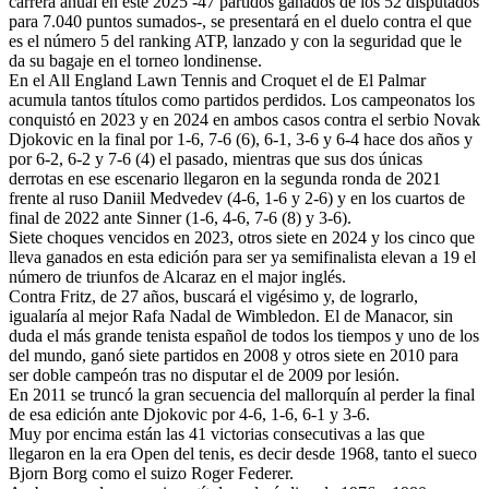
carrera anual en este 2025 -47 partidos ganados de los 52 disputados
para 7.040 puntos sumados-, se presentará en el duelo contra el que
es el número 5 del ranking ATP, lanzado y con la seguridad que le
da su bagaje en el torneo londinense.
En el All England Lawn Tennis and Croquet el de El Palmar
acumula tantos títulos como partidos perdidos. Los campeonatos los
conquistó en 2023 y en 2024 en ambos casos contra el serbio Novak
Djokovic en la final por 1-6, 7-6 (6), 6-1, 3-6 y 6-4 hace dos años y
por 6-2, 6-2 y 7-6 (4) el pasado, mientras que sus dos únicas
derrotas en ese escenario llegaron en la segunda ronda de 2021
frente al ruso Daniil Medvedev (4-6, 1-6 y 2-6) y en los cuartos de
final de 2022 ante Sinner (1-6, 4-6, 7-6 (8) y 3-6).
Siete choques vencidos en 2023, otros siete en 2024 y los cinco que
lleva ganados en esta edición para ser ya semifinalista elevan a 19 el
número de triunfos de Alcaraz en el major inglés.
Contra Fritz, de 27 años, buscará el vigésimo y, de lograrlo,
igualaría al mejor Rafa Nadal de Wimbledon. El de Manacor, sin
duda el más grande tenista español de todos los tiempos y uno de los
del mundo, ganó siete partidos en 2008 y otros siete en 2010 para
ser doble campeón tras no disputar el de 2009 por lesión.
En 2011 se truncó la gran secuencia del mallorquín al perder la final
de esa edición ante Djokovic por 4-6, 1-6, 6-1 y 3-6.
Muy por encima están las 41 victorias consecutivas a las que
llegaron en la era Open del tenis, es decir desde 1968, tanto el sueco
Bjorn Borg como el suizo Roger Federer.