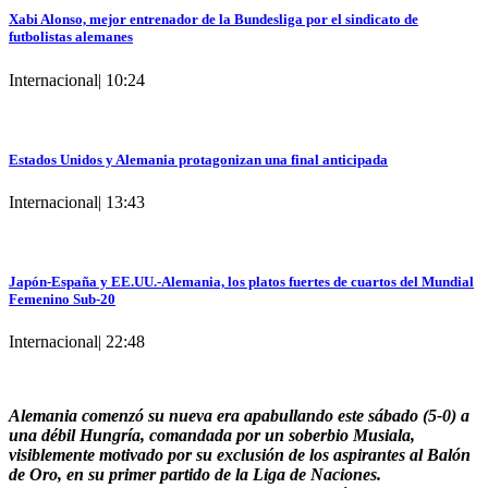
Xabi Alonso, mejor entrenador de la Bundesliga por el sindicato de
futbolistas alemanes
Internacional
|
10:24
Estados Unidos y Alemania protagonizan una final anticipada
Internacional
|
13:43
Japón-España y EE.UU.-Alemania, los platos fuertes de cuartos del Mundial
Femenino Sub-20
Internacional
|
22:48
Alemania comenzó su nueva era apabullando este sábado (5-0) a
una débil Hungría, comandada por un soberbio Musiala,
visiblemente motivado por su exclusión de los aspirantes al Balón
de Oro, en su primer partido de la Liga de Naciones.