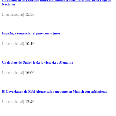
Un cañonazo de Leweling lanza a Alemania a cuartos de final de la Liga de
Naciones
Internacional
|
15:56
España, a sentenciar el pase con lo justo
Internacional
|
10:10
Un doblete de Undav le da la victoria a Alemania
Internacional
|
16:00
El Leverkusen de Xabi Alonso salva un punto en Múnich con sufrimiento
Internacional
|
12:40