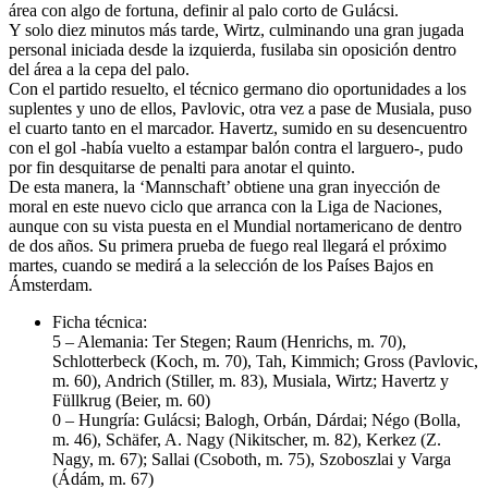
área con algo de fortuna, definir al palo corto de Gulácsi.
Y solo diez minutos más tarde, Wirtz, culminando una gran jugada
personal iniciada desde la izquierda, fusilaba sin oposición dentro
del área a la cepa del palo.
Con el partido resuelto, el técnico germano dio oportunidades a los
suplentes y uno de ellos, Pavlovic, otra vez a pase de Musiala, puso
el cuarto tanto en el marcador. Havertz, sumido en su desencuentro
con el gol -había vuelto a estampar balón contra el larguero-, pudo
por fin desquitarse de penalti para anotar el quinto.
De esta manera, la ‘Mannschaft’ obtiene una gran inyección de
moral en este nuevo ciclo que arranca con la Liga de Naciones,
aunque con su vista puesta en el Mundial nortamericano de dentro
de dos años. Su primera prueba de fuego real llegará el próximo
martes, cuando se medirá a la selección de los Países Bajos en
Ámsterdam.
Ficha técnica:
5 – Alemania: Ter Stegen; Raum (Henrichs, m. 70),
Schlotterbeck (Koch, m. 70), Tah, Kimmich; Gross (Pavlovic,
m. 60), Andrich (Stiller, m. 83), Musiala, Wirtz; Havertz y
Füllkrug (Beier, m. 60)
0 – Hungría: Gulácsi; Balogh, Orbán, Dárdai; Négo (Bolla,
m. 46), Schäfer, A. Nagy (Nikitscher, m. 82), Kerkez (Z.
Nagy, m. 67); Sallai (Csoboth, m. 75), Szoboszlai y Varga
(Ádám, m. 67)