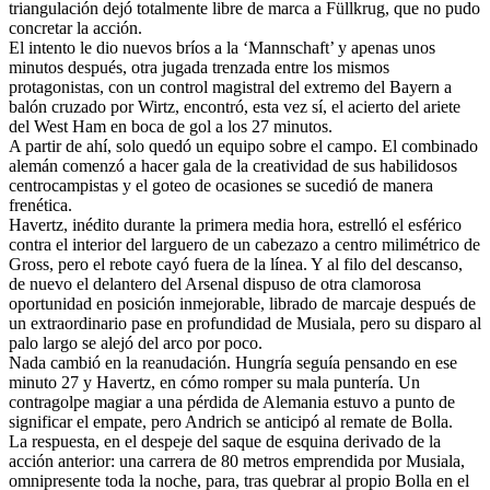
triangulación dejó totalmente libre de marca a Füllkrug, que no pudo
concretar la acción.
El intento le dio nuevos bríos a la ‘Mannschaft’ y apenas unos
minutos después, otra jugada trenzada entre los mismos
protagonistas, con un control magistral del extremo del Bayern a
balón cruzado por Wirtz, encontró, esta vez sí, el acierto del ariete
del West Ham en boca de gol a los 27 minutos.
A partir de ahí, solo quedó un equipo sobre el campo. El combinado
alemán comenzó a hacer gala de la creatividad de sus habilidosos
centrocampistas y el goteo de ocasiones se sucedió de manera
frenética.
Havertz, inédito durante la primera media hora, estrelló el esférico
contra el interior del larguero de un cabezazo a centro milimétrico de
Gross, pero el rebote cayó fuera de la línea. Y al filo del descanso,
de nuevo el delantero del Arsenal dispuso de otra clamorosa
oportunidad en posición inmejorable, librado de marcaje después de
un extraordinario pase en profundidad de Musiala, pero su disparo al
palo largo se alejó del arco por poco.
Nada cambió en la reanudación. Hungría seguía pensando en ese
minuto 27 y Havertz, en cómo romper su mala puntería. Un
contragolpe magiar a una pérdida de Alemania estuvo a punto de
significar el empate, pero Andrich se anticipó al remate de Bolla.
La respuesta, en el despeje del saque de esquina derivado de la
acción anterior: una carrera de 80 metros emprendida por Musiala,
omnipresente toda la noche, para, tras quebrar al propio Bolla en el