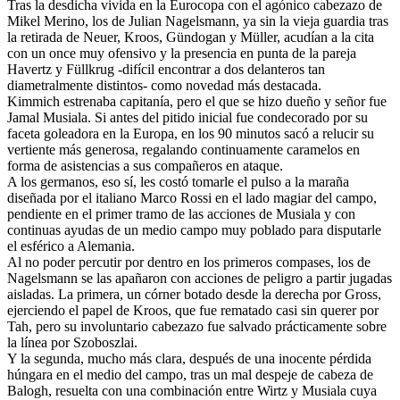
Tras la desdicha vivida en la Eurocopa con el agónico cabezazo de
Mikel Merino, los de Julian Nagelsmann, ya sin la vieja guardia tras
la retirada de Neuer, Kroos, Gündogan y Müller, acudían a la cita
con un once muy ofensivo y la presencia en punta de la pareja
Havertz y Füllkrug -difícil encontrar a dos delanteros tan
diametralmente distintos- como novedad más destacada.
Kimmich estrenaba capitanía, pero el que se hizo dueño y señor fue
Jamal Musiala. Si antes del pitido inicial fue condecorado por su
faceta goleadora en la Europa, en los 90 minutos sacó a relucir su
vertiente más generosa, regalando continuamente caramelos en
forma de asistencias a sus compañeros en ataque.
A los germanos, eso sí, les costó tomarle el pulso a la maraña
diseñada por el italiano Marco Rossi en el lado magiar del campo,
pendiente en el primer tramo de las acciones de Musiala y con
continuas ayudas de un medio campo muy poblado para disputarle
el esférico a Alemania.
Al no poder percutir por dentro en los primeros compases, los de
Nagelsmann se las apañaron con acciones de peligro a partir jugadas
aisladas. La primera, un córner botado desde la derecha por Gross,
ejerciendo el papel de Kroos, que fue rematado casi sin querer por
Tah, pero su involuntario cabezazo fue salvado prácticamente sobre
la línea por Szoboszlai.
Y la segunda, mucho más clara, después de una inocente pérdida
húngara en el medio del campo, tras un mal despeje de cabeza de
Balogh, resuelta con una combinación entre Wirtz y Musiala cuya