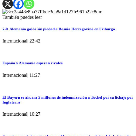
También puedes leer
7-0. Alemania golea sin piedad a Bosnia Herzegovina en Friburgo
Internacional
|
22:42
España y Alemania esperan rivales
Internacional
|
11:27
El Bayern se ahorra 5 millones de indemnización a Tuchel por su fichaje por
Inglaterra
Internacional
|
10:27