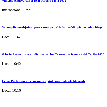
Vinicius renueva con el Real Madrid hasta 2032
Internacional
|
12:21
Se cumplió un objetivo, pero vamos por el boleto a Olimpiadas: Álex Diego
Local
|
11:47
Gibrán Zea es bronce individual en los Centroamericanos y del Caribe 2026
Local
|
10:42
Lobos Puebla cae en el primer capítulo ante Soles de Mexicali
Local
|
10:16