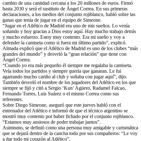
cambio de una cantidad cercana a los 20 millones de euros. Firmó
hasta 2030 y será el sustituto de Ángel Correa. En sus primeras
declaraciones, a los medios del conjunto rojiblanco, habló sobre las
ganas que tenía de jugar en el equipo de Simeone.
“Jugar en el Atlético de Madrid era uno de mis sueños. Lo venía
soñando y hoy gracias a Dios estoy aquí. Hay mucho trabajo detrás
y mucho esfuerzo. Estoy muy contento. Era mi sueño y voy a
defender la camiseta como si fuera mi último partido”, explicó.
Almada explicó que el Atlético de Madrid es uno de los clubes “más
grandes del mundo” y desveló la “gran relación” que tiene con
Ángel Correa.
“Cuando yo era más pequeño él siempre me regalaba la camiseta.
Veía todos los partidos y siempre quería que ganaran. Le fui
agarrando mucho cariño al club y soñaba con jugar aquí”, dijo.
También desveló el nombre de los jugadores del Atlético en los que
siempre se fijó y citó a Sergio ‘Kun’ Agüero, Radamel Falcao,
Fernando Torres, Luis Suárez o el mismo Correa como sus
referentes.
Sobre Diego Simeone, aseguró que este jueves habló con el
entrenador del Atlético e informó de que el técnico argentino se
mostró muy contento por haber fichado por el conjunto rojiblanco.
“Estamos muy ansiosos de poder trabajar juntos”.
Asimismo, se definió como una persona muy amigable y carismática
que se dejará dentro de la cancha todo por sus compañeros: “Le voy
a dar todo mi corazón al Atlético”.