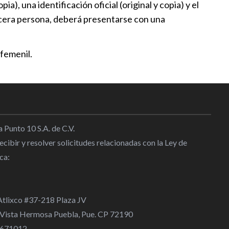
a), una identificación oficial (original y copia) y el
 la Selección Sub23 van por la
ercera persona, deberá presentarse con una
Oro en JCCyC 2026
2:38
 femenil.
ueva con el Real Madrid hasta
l
|
12:21
 Punto 10 S.A. de C.V.
cibir y resolver solicitudes relacionadas con la Ley de
n objetivo, pero vamos por el
ca:
mpiadas: Álex Diego
7
 Atlixco #37-218 Plaza JV
a se acerca al River Plate, una
 Vista Hermosa Puebla, Pue. CP 72190
a que sacude el fútbol
 4671012