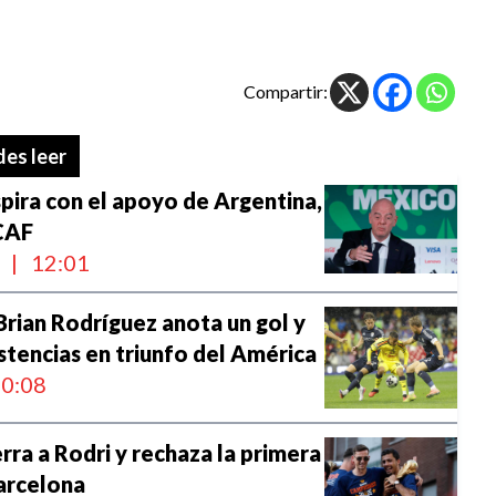
Compartir:
es leer
spira con el apoyo de Argentina,
 CAF
l
|
12:01
Brian Rodríguez anota un gol y
stencias en triunfo del América
0:08
erra a Rodri y rechaza la primera
arcelona