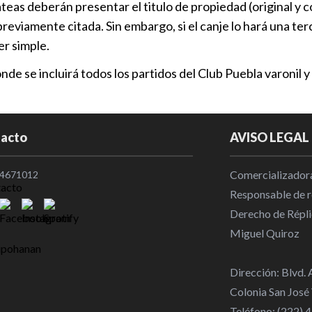
eas deberán presentar el titulo de propiedad (original y copi
R. Pachuca y
previamente citada. Sin embargo, si el canje lo hará una t
medalla de 
er simple.
Nacional
|
1
de se incluirá todos los partidos del Club Puebla varonil y
Vinicius ren
acto
AVISO LEGAL
2032
Internaciona
Comercializadora
4671012
Responsable de re
Se cumplió u
Derecho de Répli
boleto a Oli
Miguel Quiroz
Local
|
11:4
Dirección: Blvd.
Thiago Almad
Colonia San José
transferenci
Teléfono: (222)