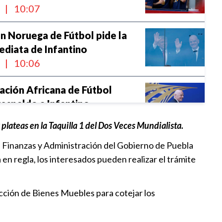
l
|
10:07
n Noruega de Fútbol pide la
ediata de Infantino
l
|
10:06
ación Africana de Fútbol
respaldo a Infantino
l
|
10:05
plateas en la Taquilla 1 del Dos Veces Mundialista.
a al Puebla en el inicio de la
e Finanzas y Administración del Gobierno de Puebla
p
en regla, los interesados pueden realizar el trámite
|
22:39
rección de Bienes Muebles para cotejar los