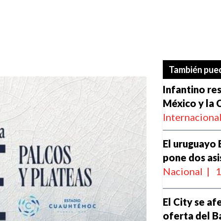
También pued
Infantino re
México y la
Internaciona
El uruguayo 
pone dos asi
Nacional
|
1
El City se af
oferta del B