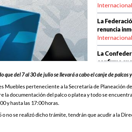
Internaciona
La Federació
renuncia inm
Internaciona
La Confeder
confirma su 
Internaciona
e del 7 al 30 de julio se llevará a cabo el canje de palcos y 
Portland gole
nes Muebles perteneciente a la Secretaría de Planeación d
Leagues Cu
e la documentación del palco o platea y todo se encuentra 
Club Puebla
:00 y hasta las 17:00 horas.
5 o no se realizó dicho trámite, tendrán que acudir a la Di