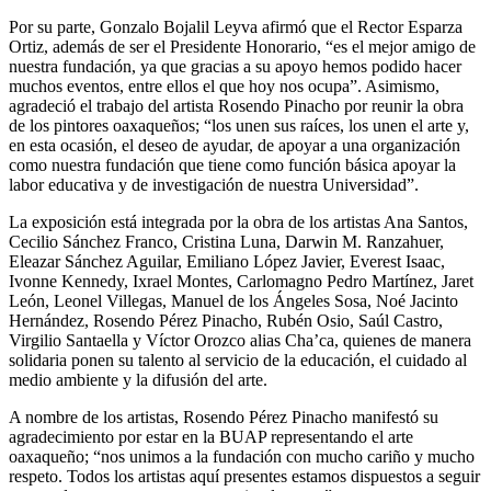
Por su parte, Gonzalo Bojalil Leyva afirmó que el Rector Esparza
Ortiz, además de ser el Presidente Honorario, “es el mejor amigo de
nuestra fundación, ya que gracias a su apoyo hemos podido hacer
muchos eventos, entre ellos el que hoy nos ocupa”. Asimismo,
agradeció el trabajo del artista Rosendo Pinacho por reunir la obra
de los pintores oaxaqueños; “los unen sus raíces, los unen el arte y,
en esta ocasión, el deseo de ayudar, de apoyar a una organización
como nuestra fundación que tiene como función básica apoyar la
labor educativa y de investigación de nuestra Universidad”.
La exposición está integrada por la obra de los artistas Ana Santos,
Cecilio Sánchez Franco, Cristina Luna, Darwin M. Ranzahuer,
Eleazar Sánchez Aguilar, Emiliano López Javier, Everest Isaac,
Ivonne Kennedy, Ixrael Montes, Carlomagno Pedro Martínez, Jaret
León, Leonel Villegas, Manuel de los Ángeles Sosa, Noé Jacinto
Hernández, Rosendo Pérez Pinacho, Rubén Osio, Saúl Castro,
Virgilio Santaella y Víctor Orozco alias Cha’ca, quienes de manera
solidaria ponen su talento al servicio de la educación, el cuidado al
medio ambiente y la difusión del arte.
A nombre de los artistas, Rosendo Pérez Pinacho manifestó su
agradecimiento por estar en la BUAP representando el arte
oaxaqueño; “nos unimos a la fundación con mucho cariño y mucho
respeto. Todos los artistas aquí presentes estamos dispuestos a seguir