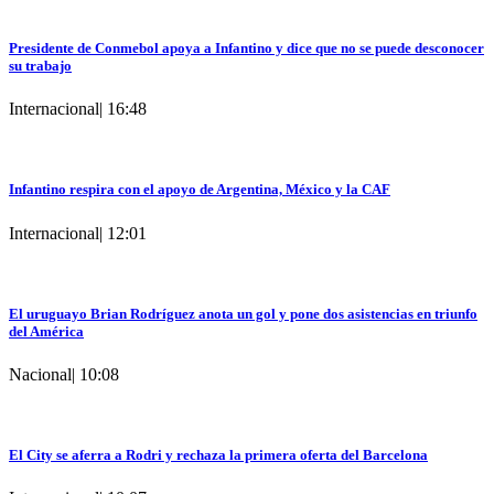
Presidente de Conmebol apoya a Infantino y dice que no se puede desconocer
su trabajo
Internacional
|
16:48
Infantino respira con el apoyo de Argentina, México y la CAF
Internacional
|
12:01
El uruguayo Brian Rodríguez anota un gol y pone dos asistencias en triunfo
del América
Nacional
|
10:08
El City se aferra a Rodri y rechaza la primera oferta del Barcelona