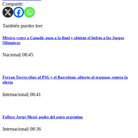
Compartir:
También puedes leer
México vence a Canadá, pasa a la final y obtiene el boleto a los Juegos
Olímpicos
Nacional
|
08:45
Ferran Torres elige al PSG y el Barcelona, abierto al traspaso, espera la
oferta
Internacional
|
08:41
Fallece Jorge Messi, padre del astro argentino
Internacional
|
08:36