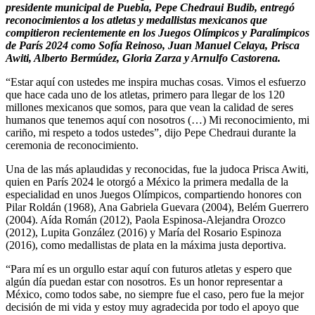
presidente municipal de Puebla, Pepe Chedraui Budib, entregó
reconocimientos a los atletas y medallistas mexicanos que
compitieron recientemente en los Juegos Olímpicos y Paralímpicos
de París 2024 como Sofía Reinoso, Juan Manuel Celaya, Prisca
Awiti, Alberto Bermúdez, Gloria Zarza y Arnulfo Castorena.
“Estar aquí con ustedes me inspira muchas cosas. Vimos el esfuerzo
que hace cada uno de los atletas, primero para llegar de los 120
millones mexicanos que somos, para que vean la calidad de seres
humanos que tenemos aquí con nosotros (…) Mi reconocimiento, mi
cariño, mi respeto a todos ustedes”, dijo Pepe Chedraui durante la
ceremonia de reconocimiento.
Una de las más aplaudidas y reconocidas, fue la judoca Prisca Awiti,
quien en París 2024 le otorgó a México la primera medalla de la
especialidad en unos Juegos Olímpicos, compartiendo honores con
Pilar Roldán (1968), Ana Gabriela Guevara (2004), Belém Guerrero
(2004). Aída Román (2012), Paola Espinosa-Alejandra Orozco
(2012), Lupita González (2016) y María del Rosario Espinoza
(2016), como medallistas de plata en la máxima justa deportiva.
“Para mí es un orgullo estar aquí con futuros atletas y espero que
algún día puedan estar con nosotros. Es un honor representar a
México, como todos sabe, no siempre fue el caso, pero fue la mejor
decisión de mi vida y estoy muy agradecida por todo el apoyo que