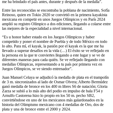
me ha brindado el país antes, durante y después de la medalla”.
Entre las reconocidas se encontraba la poblana de nacimiento, Sofía
Reinoso, quien en Tokio 2020 se convirtió en la primera kayakista
mexicana en competir en unos Juegos Olímpicos y en París 2024
amplió su registro Olímpico a dos ediciones, llegando a colarse entre
las mejores de la especialidad a nivel internacional.
“Es u honor haber estado en los Juegos Olímpicos y haber
competido y poner el nombre de Puebla y de todo México en todo
lo alto. Para mí, el kayak, la pasión por el kayak es la que me ha
llevado a superar desafíos en la vida (…) El éxito se ve reflejado en
la persona en la que te conviertes llegando a este lugar y se ve de
diferentes maneras para cada quién. Se ve reflejado llegando con
medallas Olímpicas, representando a tu país por primera vez en
Juegos Olímpicos, se ve siendo entrenador”.
Juan Manuel Celaya se adjudicó la medalla de plata en el trampolín
de 3 m. sincronizados al lado de Osmar Olvera; Alberto Bermúdez
ganó medalla de bronce en los 400 m libres S6 de natación; Gloria
Zarza se subió a lo más alto del podio en impulso de bala F54 y
Arnulfo Castorena hizo lo propio en los 50 m. pecho SB2,
convirtiéndose en uno de los mexicanos más galardonados en la
historia del Olimpismo mexicano con 4 medallas de Oro, dos de
plata y una de bronce entre el 2000 y 2024.