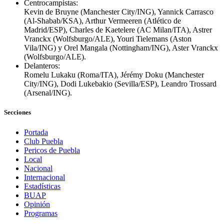
Centrocampistas:
Kevin de Bruyne (Manchester City/ING), Yannick Carrasco
(Al-Shabab/KSA), Arthur Vermeeren (Atlético de
Madrid/ESP), Charles de Kaetelere (AC Milan/ITA), Astrer
Vranckx (Wolfsburgo/ALE), Youri Tielemans (Aston
Vila/ING) y Orel Mangala (Nottingham/ING), Aster Vranckx
(Wolfsburgo/ALE).
Delanteros:
Romelu Lukaku (Roma/ITA), Jérémy Doku (Manchester
City/ING), Dodi Lukebakio (Sevilla/ESP), Leandro Trossard
(Arsenal/ING).
Secciones
Portada
Club Puebla
Pericos de Puebla
Local
Nacional
Internacional
Estadísticas
BUAP
Opinión
Programas