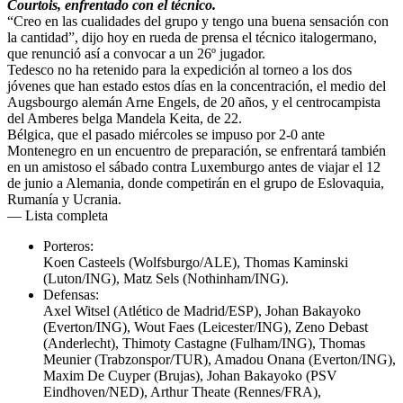
Courtois, enfrentado con el técnico.
“Creo en las cualidades del grupo y tengo una buena sensación con
la cantidad”, dijo hoy en rueda de prensa el técnico italogermano,
que renunció así a convocar a un 26º jugador.
Tedesco no ha retenido para la expedición al torneo a los dos
jóvenes que han estado estos días en la concentración, el medio del
Augsbourgo alemán Arne Engels, de 20 años, y el centrocampista
del Amberes belga Mandela Keita, de 22.
Bélgica, que el pasado miércoles se impuso por 2-0 ante
Montenegro en un encuentro de preparación, se enfrentará también
en un amistoso el sábado contra Luxemburgo antes de viajar el 12
de junio a Alemania, donde competirán en el grupo de Eslovaquia,
Rumanía y Ucrania.
— Lista completa
Porteros:
Koen Casteels (Wolfsburgo/ALE), Thomas Kaminski
(Luton/ING), Matz Sels (Nothinham/ING).
Defensas:
Axel Witsel (Atlético de Madrid/ESP), Johan Bakayoko
(Everton/ING), Wout Faes (Leicester/ING), Zeno Debast
(Anderlecht), Thimoty Castagne (Fulham/ING), Thomas
Meunier (Trabzonspor/TUR), Amadou Onana (Everton/ING),
Maxim De Cuyper (Brujas), Johan Bakayoko (PSV
Eindhoven/NED), Arthur Theate (Rennes/FRA),