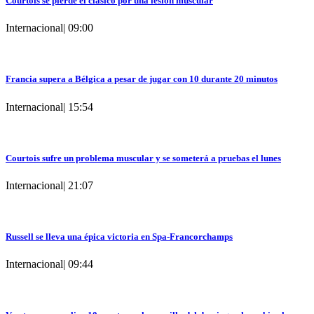
Courtois se pierde el clásico por una lesión muscular
Internacional
|
09:00
Francia supera a Bélgica a pesar de jugar con 10 durante 20 minutos
Internacional
|
15:54
Courtois sufre un problema muscular y se someterá a pruebas el lunes
Internacional
|
21:07
Russell se lleva una épica victoria en Spa-Francorchamps
Internacional
|
09:44