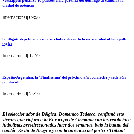
Verstappen penaliza 10 puestos en la parrilla del domingo al cambiar la
unidad de potencia
Internacional
|
09:56
Southgate deja la selección tras haber devuelto la normalidad al banquillo
inglés
Internacional
|
12:59
España-Argentina, la ‘Finalissima’ del próximo año, con fecha y sede aún
por decidir
Internacional
|
23:19
El seleccionador de Bélgica, Domenico Tedesco, confirmó este
viernes que viajará a la Eurocopa de Alemania con los veinticinco
futbolistas preseleccionados hace dos semanas, bajo la batuta del
capitán Kevin de Bruyne y con la ausencia del portero Thibaut