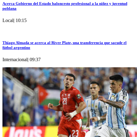
Acerca Gobierno del Estado baloncesto profesional a la niñez y juventud
poblana
Local
|
10:15
Thiago Almada se acerca al River Plate, una transferencia que sacude el
fútbol argentino
Internacional
|
09:37