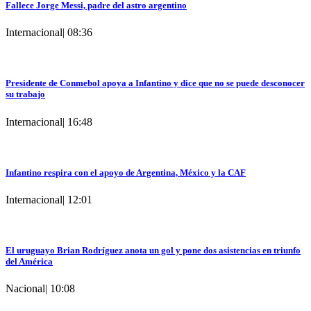
Fallece Jorge Messi, padre del astro argentino
Internacional
|
08:36
Presidente de Conmebol apoya a Infantino y dice que no se puede desconocer
su trabajo
Internacional
|
16:48
Infantino respira con el apoyo de Argentina, México y la CAF
Internacional
|
12:01
El uruguayo Brian Rodríguez anota un gol y pone dos asistencias en triunfo
del América
Nacional
|
10:08