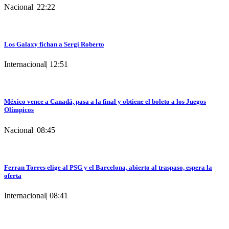
Nacional
|
22:22
Los Galaxy fichan a Sergi Roberto
Internacional
|
12:51
México vence a Canadá, pasa a la final y obtiene el boleto a los Juegos
Olímpicos
Nacional
|
08:45
Ferran Torres elige al PSG y el Barcelona, abierto al traspaso, espera la
oferta
Internacional
|
08:41