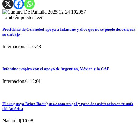
También puedes leer
Presidente de Conmebol apoya a Infantino y dice que no se puede desconocer
su trabajo
Internacional
|
16:48
Infantino respira con el apoyo de Argentina, México y la CAF
Internacional
|
12:01
El uruguayo Brian Rodríguez anota un gol y pone dos asistencias en triunfo
del América
Nacional
|
10:08