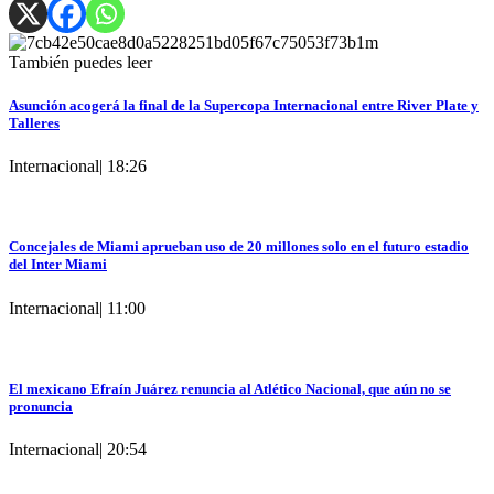
También puedes leer
Asunción acogerá la final de la Supercopa Internacional entre River Plate y
Talleres
Internacional
|
18:26
Concejales de Miami aprueban uso de 20 millones solo en el futuro estadio
del Inter Miami
Internacional
|
11:00
El mexicano Efraín Juárez renuncia al Atlético Nacional, que aún no se
pronuncia
Internacional
|
20:54