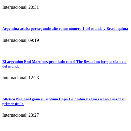
Internacional
|
20:31
Argentina acaba por segundo año como número 1 del mundo y Brasil quinta
Internacional
|
09:19
El argentino Emi Martínez, premiado con el The Best al mejor guardameta
del mundo
Internacional
|
12:23
Atlético Nacional gana su séptima Copa Colombia y el mexicano Juárez su
primer título
Internacional
|
23:27