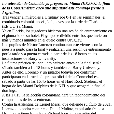
La selección de Colombia ya prepara en Miami (EE.UU.) la final
de la Copa América 2024 que disputará este domingo frente a
Argentina.
Tras vencer el miércoles a Uruguay por 0-1 en las semifinales, el
combinado colombiano viajó el jueves por la tarde de Charlotte
(EE.UU.) a Miami.
Ya en Florida, los jugadores hicieron una sesión de entrenamiento en
el gimnasio de su hotel. El grupo se dividió entre los que tuvieron
más y menos minutos en el duelo contra Uruguay.
Los pupilos de Néstor Lorenzo continuarán este viernes con la
puesta a punto para la final y realizarán una sesión de entrenamiento
por la tarde y a puerta cerrada a partir de las 18 horas en las
instalaciones de Barry University.
La última práctica del conjunto cafetero antes de la final será el
sábado también a las 18 horas y también en Barry University.
Antes de ello, Lorenzo y un jugador todavía por confirmar
participarán en la rueda de prensa oficial de la Conmebol este
sábado a partir de las 16.45 horas en el Hard Rock Stadium, el
hogar de los Miami Dolphins de la NFL y que acogerá la final el
domingo.
A las 17.15, la selección colombiana hará un reconocimiento del
campo antes de irse a entrenar.
Contra la Argentina de Lionel Messi, que defiende su título de 2021,
Lorenzo no podrá contar con Daniel Muñoz, expulsado frente a
Uruguay, y tiene la duda de Richard Ríos, que se retiró del