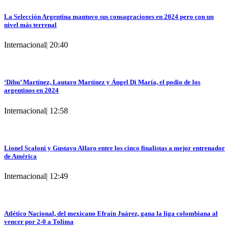
La Selección Argentina mantuvo sus consagraciones en 2024 pero con un
nivel más terrenal
Internacional
|
20:40
‘Dibu’ Martínez, Lautaro Martínez y Ángel Di María, el podio de los
argentinos en 2024
Internacional
|
12:58
Lionel Scaloni y Gustavo Alfaro entre los cinco finalistas a mejor entrenador
de América
Internacional
|
12:49
Atlético Nacional, del mexicano Efraín Juárez, gana la liga colombiana al
vencer por 2-0 a Tolima