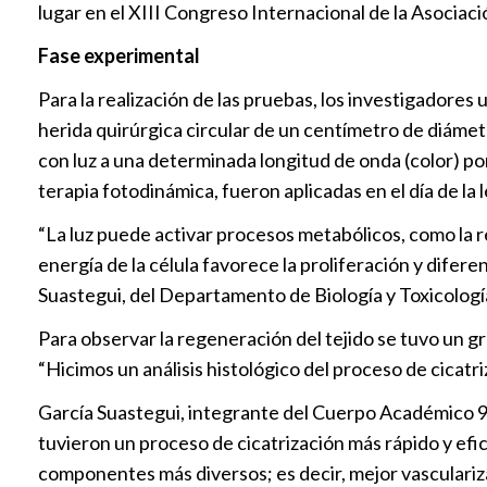
lugar en el XIII Congreso Internacional de la Asociac
Fase experimental
Para la realización de las pruebas, los investigadores
herida quirúrgica circular de un centímetro de diámetro
con luz a una determinada longitud de onda (color) po
terapia fotodinámica, fueron aplicadas en el día de la 
“La luz puede activar procesos metabólicos, como la 
energía de la célula favorece la proliferación y difere
Suastegui, del Departamento de Biología y Toxicologí
Para observar la regeneración del tejido se tuvo un gr
“Hicimos un análisis histológico del proceso de cicatri
García Suastegui, integrante del Cuerpo Académico 90
tuvieron un proceso de cicatrización más rápido y efi
componentes más diversos; es decir, mejor vasculariza