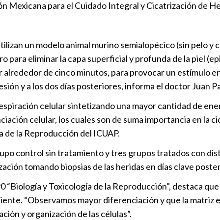
ión Mexicana para el Cuidado Integral y Cicatrización de He
 utilizan un modelo animal murino semialopécico (sin pelo y 
 para eliminar la capa superficial y profunda de la piel (e
r alrededor de cinco minutos, para provocar un estímulo en 
lesión y a los dos días posteriores, informa el doctor Juan P
respiración celular sintetizando una mayor cantidad de en
nciación celular, los cuales son de suma importancia en la c
a de la Reproducción del ICUAP.
upo control sin tratamiento y tres grupos tratados con disti
zación tomando biopsias de las heridas en días clave posteri
 “Biología y Toxicología de la Reproducción”, destaca que 
ciente. “Observamos mayor diferenciación y que la matriz 
ción y organización de las células”.