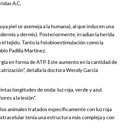
ridas A.C.
cuya piel se asemeja a la humana), al que inducen una
pidermis y dermis). Posteriormente, irradian la herida
el tejido. Tanto la fotobioestimulación como la
ablo Padilla Martínez.
ergía en forma de ATP. Este aumento en la cantidad de
icatrización”, detalla la doctora Wendy García
ntas longitudes de onda: luz roja, verde y azul.
ores a la lesión”.
los animales tratados específicamente con luz roja
extracelular tenía una estructura más compleja y con