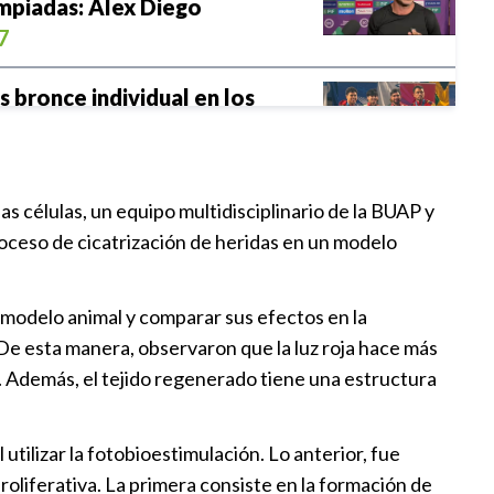
mpiadas: Álex Diego
7
s bronce individual en los
canos y del Caribe 2026
2
las células, un equipo multidisciplinario de la BUAP y
proceso de cicatrización de heridas en un modelo
 cae en el primer capítulo ante
icali
6
un modelo animal y comparar sus efectos en la
 De esta manera, observaron que la luz roja hace más
erno del Estado baloncesto
las. Además, el tejido regenerado tiene una estructura
a la niñez y juventud poblana
5
tilizar la fotobioestimulación. Lo anterior, fue
roliferativa. La primera consiste en la formación de
a se acerca al River Plate, una