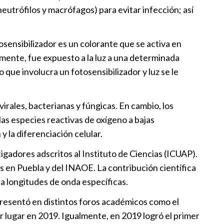
eutrófilos y macrófagos) para evitar infección; así
a que sacude el fútbol
l
|
09:37
osensibilizador es un colorante que se activa en
ormente, fue expuesto a la luz a una determinada
id ficha a Yan Diomande para las
que involucra un fotosensibilizador y luz se le
ete temporadas
l
|
09:35
irales, bacterianas y fúngicas. En cambio, los
las especies reactivas de oxígeno a bajas
visto bueno al Barcelona para
y la diferenciación celular.
su fichaje con el Manchester
gadores adscritos al Instituto de Ciencias (ICUAP).
l
|
09:34
os en Puebla y del INAOE. La contribución científica
 a longitudes de onda específicas.
ica al Mundial Sub20 2027
 presentó en distintos foros académicos como el
1:57
r lugar en 2019. Igualmente, en 2019 logró el primer