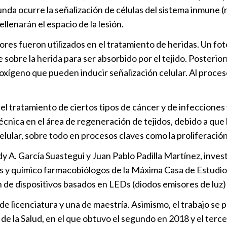
nda ocurre la señalización de células del sistema inmune (n
transferenci
ellenarán el espacio de la lesión.
argentino
Internaciona
ores fueron utilizados en el tratamiento de heridas. Un fot
 sobre la herida para ser absorbido por el tejido. Posteri
El Real Madr
xígeno que pueden inducir señalización celular. Al proceso 
próximas si
Internaciona
el tratamiento de ciertos tipos de cáncer y de infecciones v
écnica en el área de regeneración de tejidos, debido a que 
Rodri da el 
lular, sobre todo en procesos claves como la proliferación 
que negocie 
City
A. García Suastegui y Juan Pablo Padilla Martínez, investi
Internaciona
ogos y químico farmacobiólogos de la Máxima Casa de Estudi
ión de dispositivos basados en LEDs (diodos emisores de luz)
México calif
e licenciatura y una de maestría. Asimismo, el trabajo se
Nacional
|
2
e la Salud, en el que obtuvo el segundo en 2018 y el terce