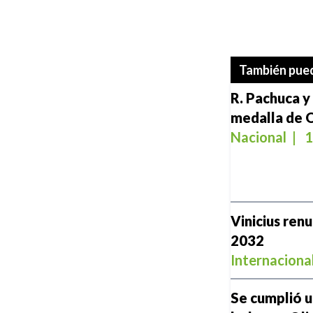
También pued
R. Pachuca y
medalla de 
Nacional
|
1
Vinicius ren
2032
Internaciona
Se cumplió u