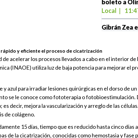
boleto a Oli
Local
|
11:4
Gibrán Zea e
Centroameri
Local
|
10:4
rápido y eficiente el proceso de cicatrización
 de acelerar los procesos llevados a cabo en el interior de 
ónica (INAOE) utiliza luz de baja potencia para mejorar el 
Lobos Puebla
Soles de Mex
Local
|
10:1
de y azul para irradiar lesiones quirúrgicas en el dorso de 
iento se le conoce como fototerapia o fotobioestimulación.
Acerca Gobi
o; es decir, mejora la vascularización y arreglo de las célu
profesional 
sis de colágeno.
Local
|
10:1
ente 15 días, tiempo que es reducido hasta cinco días al u
apas de la cicatrización, conocidas como hemostasia y fase p
Thiago Almad