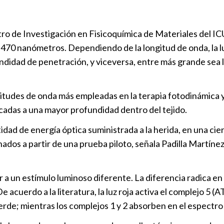
tro de Investigación en Fisicoquímica de Materiales del ICU
e 470 nanómetros. Dependiendo de la longitud de onda, la l
undidad de penetración, y viceversa, entre más grande sea 
 longitudes de onda más empleadas en la terapia fotodinámica
cadas a una mayor profundidad dentro del tejido.
dad de energía óptica suministrada a la herida, en una ci
nados a partir de una prueba piloto, señala Padilla Martí
a un estímulo luminoso diferente. La diferencia radica en l
acuerdo a la literatura, la luz roja activa el complejo 5 (A
verde; mientras los complejos 1 y 2 absorben en el espectro