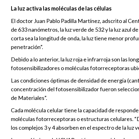
La luz activa las moléculas de las células
El doctor Juan Pablo Padilla Martínez, adscrito al Cen
de 633 nanómetros, la luz verde de 532 y la luz azul d
corta sea la longitud de onda, la luz tiene menor prof
penetración”.
Debido a lo anterior, la luz roja e infrarroja son las
fotosensibilizadores o moléculas fotorreceptoras ubi
Las condiciones óptimas de densidad de energía (canti
concentración del fotosensibilizador fueron seleccio
de Materiales”.
Cada molécula celular tiene la capacidad de responder 
moléculas fotorreceptoras o estructuras celulares. “De 
los complejos 3 y 4 absorben en el espectro de la luz 