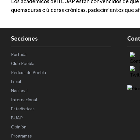
Los académicos del ICUAP están convencidos de que la
quemaduras o úlceras crónicas, padecimientos que afl
Secciones
Cont
Portada
Club Puebla
Pericos de Puebla
Local
Nacional
Internacional
Estadísticas
BUAP
Opinión
Programas