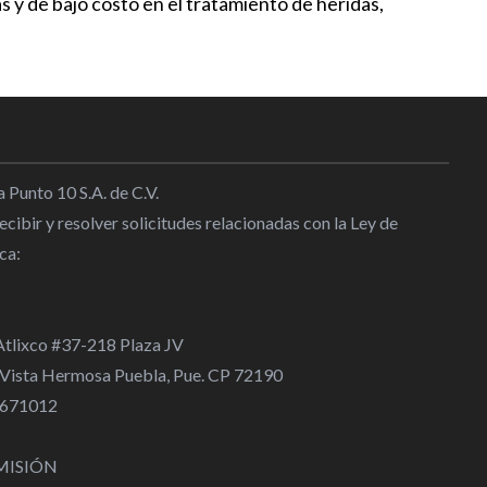
y de bajo costo en el tratamiento de heridas,
 Punto 10 S.A. de C.V.
cibir y resolver solicitudes relacionadas con la Ley de
ca:
 Atlixco #37-218 Plaza JV
 Vista Hermosa Puebla, Pue. CP 72190
 4671012
MISIÓN