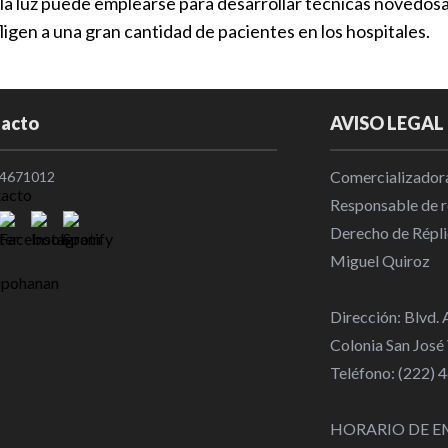
 luz puede emplearse para desarrollar técnicas novedosas 
igen a una gran cantidad de pacientes en los hospitales.
acto
AVISO LEGAL
Comercializadora
4671012
Responsable de re
Derecho de Répli
Miguel Quiroz
Dirección: Blvd.
Colonia San José
Teléfono: (222)
HORARIO DE E