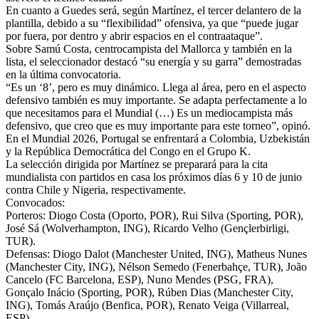
En cuanto a Guedes será, según Martínez, el tercer delantero de la
plantilla, debido a su “flexibilidad” ofensiva, ya que “puede jugar
por fuera, por dentro y abrir espacios en el contraataque”.
Sobre Samú Costa, centrocampista del Mallorca y también en la
lista, el seleccionador destacó “su energía y su garra” demostradas
en la última convocatoria.
“Es un ‘8’, pero es muy dinámico. Llega al área, pero en el aspecto
defensivo también es muy importante. Se adapta perfectamente a lo
que necesitamos para el Mundial (…) Es un mediocampista más
defensivo, que creo que es muy importante para este torneo”, opinó.
En el Mundial 2026, Portugal se enfrentará a Colombia, Uzbekistán
y la República Democrática del Congo en el Grupo K.
La selección dirigida por Martínez se preparará para la cita
mundialista con partidos en casa los próximos días 6 y 10 de junio
contra Chile y Nigeria, respectivamente.
Convocados:
Porteros: Diogo Costa (Oporto, POR), Rui Silva (Sporting, POR),
José Sá (Wolverhampton, ING), Ricardo Velho (Gençlerbirligi,
TUR).
Defensas: Diogo Dalot (Manchester United, ING), Matheus Nunes
(Manchester City, ING), Nélson Semedo (Fenerbahçe, TUR), João
Cancelo (FC Barcelona, ESP), Nuno Mendes (PSG, FRA),
Gonçalo Inácio (Sporting, POR), Rúben Dias (Manchester City,
ING), Tomás Araújo (Benfica, POR), Renato Veiga (Villarreal,
ESP).