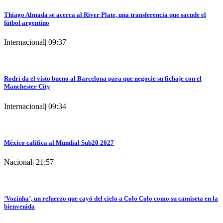
Thiago Almada se acerca al River Plate, una transferencia que sacude el
fútbol argentino
Internacional
|
09:37
Rodri da el visto bueno al Barcelona para que negocie su fichaje con el
Manchester City
Internacional
|
09:34
México califica al Mundial Sub20 2027
Nacional
|
21:57
‘Vozinha’, un refuerzo que cayó del cielo a Colo Colo como su camiseta en la
bienvenida