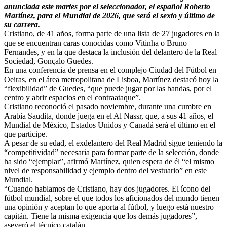
anunciada este martes por el seleccionador, el español Roberto
Martínez, para el Mundial de 2026, que será el sexto y último de
su carrera.
Cristiano, de 41 años, forma parte de una lista de 27 jugadores en la
que se encuentran caras conocidas como Vitinha o Bruno
Fernandes, y en la que destaca la inclusión del delantero de la Real
Sociedad, Gonçalo Guedes.
En una conferencia de prensa en el complejo Ciudad del Fútbol en
Oeiras, en el área metropolitana de Lisboa, Martínez destacó hoy la
“flexibilidad” de Guedes, “que puede jugar por las bandas, por el
centro y abrir espacios en el contraataque”.
Cristiano reconoció el pasado noviembre, durante una cumbre en
Arabia Saudita, donde juega en el Al Nassr, que, a sus 41 años, el
Mundial de México, Estados Unidos y Canadá será el último en el
que participe.
A pesar de su edad, el exdelantero del Real Madrid sigue teniendo la
“competitividad” necesaria para formar parte de la selección, donde
ha sido “ejemplar”, afirmó Martínez, quien espera de él “el mismo
nivel de responsabilidad y ejemplo dentro del vestuario” en este
Mundial.
“Cuando hablamos de Cristiano, hay dos jugadores. El ícono del
fútbol mundial, sobre el que todos los aficionados del mundo tienen
una opinión y aceptan lo que aporta al fútbol, y luego está nuestro
capitán. Tiene la misma exigencia que los demás jugadores”,
aseveró el técnico catalán.