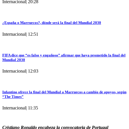
Internacional
|
20:28
¿España o Marruecos?, dónde será la final del Mundial 2030
Internacional
|
12:51
FIFA dice que “es falso y engañoso” afirmar que haya prometido la final del
Mundial 2030
Internacional
|
12:03
Infantino ofrece la final del Mundial a Marruecos a cambio de apoyos, según
“The Times”
Internacional
|
11:35
Cristiano Ronaldo encabeza la convocatoria de Portugal