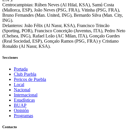
Centrocampistas: Rúben Neves (Al Hilal, KSA), Samú Costa
(Mallorca, ESP), João Neves (PSG, FRA), Vitinha (PSG, FRA),
Bruno Fernandes (Man. United, ING), Bernardo Silva (Man. City,
ING).
Delanteros: João Félix (Al Nassr, KSA), Francisco Trincão
(Sporting, POR), Francisco Conceição (Juventus, ITA), Pedro Neto
(Chelsea, ING), Rafael Leão (AC Milan, ITA), Gonçalo Guedes
(Real Sociedad, ESP), Gonçalo Ramos (PSG, FRA) y Cristiano
Ronaldo (Al Nassr, KSA).
Secciones
Portada
Club Puebla
Pericos de Puebla
Local
Nacional
Internacional
Estadísticas
BUAP
Opinión
Programas
Contacto