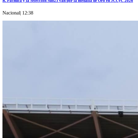
R. Pachuca y la Selección Sub23 van por la medalla de Oro en JCCyC 2026
Nacional
|
12:38