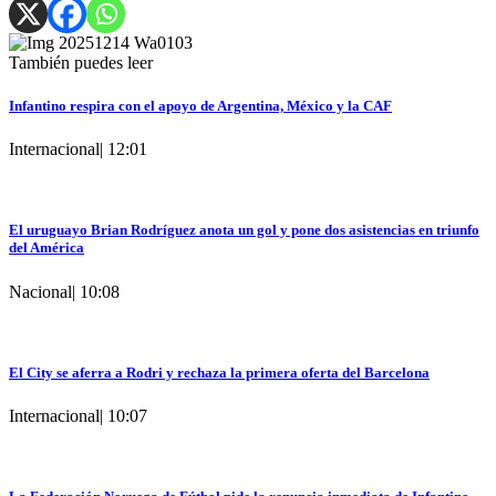
También puedes leer
Infantino respira con el apoyo de Argentina, México y la CAF
Internacional
|
12:01
El uruguayo Brian Rodríguez anota un gol y pone dos asistencias en triunfo
del América
Nacional
|
10:08
El City se aferra a Rodri y rechaza la primera oferta del Barcelona
Internacional
|
10:07