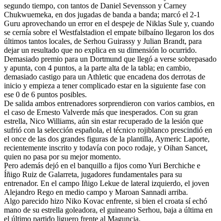
segundo tiempo, con tantos de Daniel Sevensson y Carney
Chukwuemeka, en dos jugadas de banda a banda; marcó el 2-1
Guru aprovechando un error en el despeje de Niklas Sule y, cuando
se cernía sobre el Westfalstadion el empate bilbaíno llegaron los dos
últimos tantos locales, de Serhou Guirassy y Julian Brandt, para
dejar un resultado que no explica en su dimensión lo ocurrido.
Demasiado premio para un Dortmund que llegó a verse sobrepasado
y apunta, con 4 puntos, a la parte alta de la tabla; en cambio,
demasiado castigo para un Athletic que encadena dos derrotas de
inicio y empieza a tener complicado estar en la siguiente fase con
ese 0 de 6 puntos posibles.
De salida ambos entrenadores sorprendieron con varios cambios, en
el caso de Ernesto Valverde más que inesperados. Con su gran
estrella, Nico Williams, aún sin estar recuperado de la lesión que
sufrió con la selección española, el técnico rojiblanco prescindió en
el once de las dos grandes figuras de la plantilla, Aymeric Laporte,
recientemente inscrito y todavía con poco rodaje, y Oihan Sancet,
quien no pasa por su mejor momento.
Pero además dejó en el banquillo a fijos como Yuri Berchiche e
Íñigo Ruiz de Galarreta, jugadores fundamentales para su
entrenador. En el campo Iñigo Lekue de lateral izquierdo, el joven
Alejandro Rego en medio campo y Maroan Sannadi arriba.
Algo parecido hizo Niko Kovac enfrente, si bien el croata sí echó
mano de su estrella goleadora, el guineano Serhou, baja a última en
el último partido liguero frente al Maguncia.