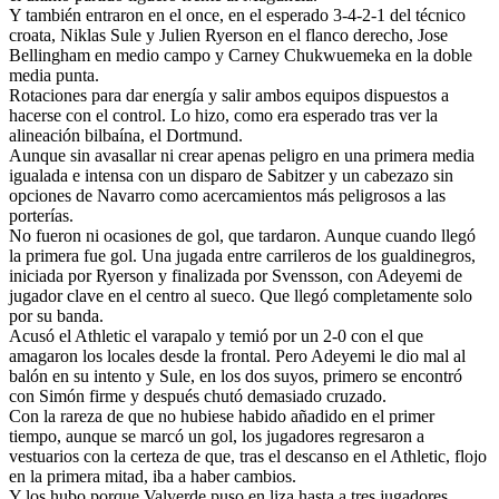
Y también entraron en el once, en el esperado 3-4-2-1 del técnico
croata, Niklas Sule y Julien Ryerson en el flanco derecho, Jose
Bellingham en medio campo y Carney Chukwuemeka en la doble
media punta.
Rotaciones para dar energía y salir ambos equipos dispuestos a
hacerse con el control. Lo hizo, como era esperado tras ver la
alineación bilbaína, el Dortmund.
Aunque sin avasallar ni crear apenas peligro en una primera media
igualada e intensa con un disparo de Sabitzer y un cabezazo sin
opciones de Navarro como acercamientos más peligrosos a las
porterías.
No fueron ni ocasiones de gol, que tardaron. Aunque cuando llegó
la primera fue gol. Una jugada entre carrileros de los gualdinegros,
iniciada por Ryerson y finalizada por Svensson, con Adeyemi de
jugador clave en el centro al sueco. Que llegó completamente solo
por su banda.
Acusó el Athletic el varapalo y temió por un 2-0 con el que
amagaron los locales desde la frontal. Pero Adeyemi le dio mal al
balón en su intento y Sule, en los dos suyos, primero se encontró
con Simón firme y después chutó demasiado cruzado.
Con la rareza de que no hubiese habido añadido en el primer
tiempo, aunque se marcó un gol, los jugadores regresaron a
vestuarios con la certeza de que, tras el descanso en el Athletic, flojo
en la primera mitad, iba a haber cambios.
Y los hubo porque Valverde puso en liza hasta a tres jugadores