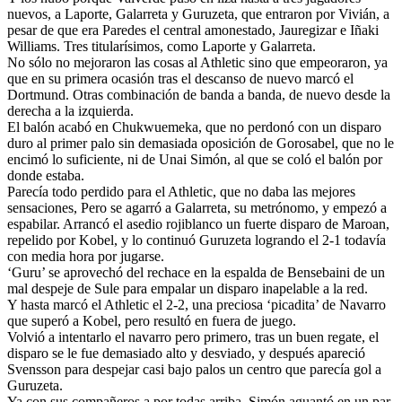
nuevos, a Laporte, Galarreta y Guruzeta, que entraron por Vivián, a
pesar de que era Paredes el central amonestado, Jauregizar e Iñaki
Williams. Tres titularísimos, como Laporte y Galarreta.
No sólo no mejoraron las cosas al Athletic sino que empeoraron, ya
que en su primera ocasión tras el descanso de nuevo marcó el
Dortmund. Otras combinación de banda a banda, de nuevo desde la
derecha a la izquierda.
El balón acabó en Chukwuemeka, que no perdonó con un disparo
duro al primer palo sin demasiada oposición de Gorosabel, que no le
encimó lo suficiente, ni de Unai Simón, al que se coló el balón por
donde estaba.
Parecía todo perdido para el Athletic, que no daba las mejores
sensaciones, Pero se agarró a Galarreta, su metrónomo, y empezó a
espabilar. Arrancó el asedio rojiblanco un fuerte disparo de Maroan,
repelido por Kobel, y lo continuó Guruzeta logrando el 2-1 todavía
con media hora por jugarse.
‘Guru’ se aprovechó del rechace en la espalda de Bensebaini de un
mal despeje de Sule para empalar un disparo inapelable a la red.
Y hasta marcó el Athletic el 2-2, una preciosa ‘picadita’ de Navarro
que superó a Kobel, pero resultó en fuera de juego.
Volvió a intentarlo el navarro pero primero, tras un buen regate, el
disparo se le fue demasiado alto y desviado, y después apareció
Svensson para despejar casi bajo palos un centro que parecía gol a
Guruzeta.
Ya con sus compañeros a por todas arriba, Simón aguantó en un par