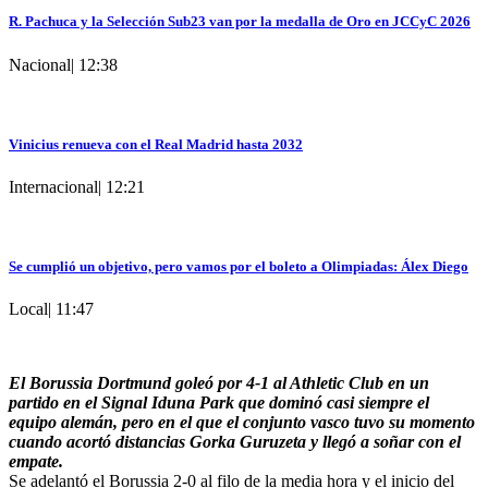
R. Pachuca y la Selección Sub23 van por la medalla de Oro en JCCyC 2026
Nacional
|
12:38
Vinicius renueva con el Real Madrid hasta 2032
Internacional
|
12:21
Se cumplió un objetivo, pero vamos por el boleto a Olimpiadas: Álex Diego
Local
|
11:47
El Borussia Dortmund goleó por 4-1 al Athletic Club en un
partido en el Signal Iduna Park que dominó casi siempre el
equipo alemán, pero en el que el conjunto vasco tuvo su momento
cuando acortó distancias Gorka Guruzeta y llegó a soñar con el
empate.
Se adelantó el Borussia 2-0 al filo de la media hora y el inicio del