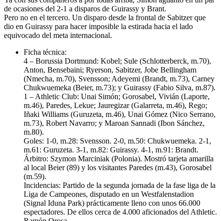
de ocasiones del 2-1 a disparos de Guirassy y Brant.
Pero no en el tercero. Un disparo desde la frontal de Sabitzer que
dio en Guirassy para hacer imposible la estirada hacia el lado
equivocado del meta internacional.
Ficha técnica:
4 – Borussia Dortmund: Kobel; Sule (Schlotterberck, m.70),
Anton, Bensebaini; Ryerson, Sabitzer, Jobe Bellingham
(Nmecha, m.70), Svensson; Adeyemi (Brandt, m.73), Carney
Chukwuemeka (Beier, m.73); y Guirassy (Fabio Silva, m.87).
1 – Athletic Club: Unai Simón; Gorosabel, Vivián (Laporte,
m.46), Paredes, Lekue; Jauregizar (Galarreta, m.46), Rego;
Iñaki Williams (Guruzeta, m.46), Unai Gómez (Nico Serrano,
m.73), Robert Navarro; y Maroan Sannadi (Ibon Sánchez,
m.80).
Goles: 1-0, m.28: Svensson. 2-0, m.50: Chukwuemeka. 2-1,
m.61: Guruzeta. 3-1, m.82: Guirassy. 4-1, m.91: Brandt.
Árbitro: Szymon Marciniak (Polonia). Mostró tarjeta amarilla
al local Beier (89) y los visitantes Paredes (m.43), Gorosabel
(m.59).
Incidencias: Partido de la segunda jornada de la fase liga de la
Liga de Campeones, disputado en un Westfalenstadion
(Signal Iduna Park) prácticamente lleno con unos 66.000
espectadores. De ellos cerca de 4.000 aficionados del Athletic.
Ramón Orosa