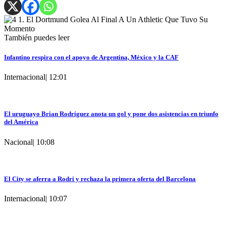
También puedes leer
Infantino respira con el apoyo de Argentina, México y la CAF
Internacional
|
12:01
El uruguayo Brian Rodríguez anota un gol y pone dos asistencias en triunfo
del América
Nacional
|
10:08
El City se aferra a Rodri y rechaza la primera oferta del Barcelona
Internacional
|
10:07