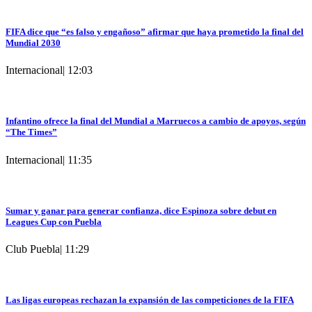
FIFA dice que “es falso y engañoso” afirmar que haya prometido la final del
Mundial 2030
Internacional
|
12:03
Infantino ofrece la final del Mundial a Marruecos a cambio de apoyos, según
“The Times”
Internacional
|
11:35
Sumar y ganar para generar confianza, dice Espinoza sobre debut en
Leagues Cup con Puebla
Club Puebla
|
11:29
Las ligas europeas rechazan la expansión de las competiciones de la FIFA