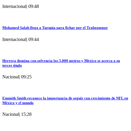
Internacional
|
09:48
Mohamed Salah llega a Turquía para fichar por el Trabzonspor
Internacional
|
09:44
Herrera domina con solvencia los 5.000 metros y México se acerca a su
tercer título
Nacional
|
09:25
Emmith Smith reconoce la importancia de seguir con crecimiento de NFL en
México y el mundo
Nacional
|
15:28