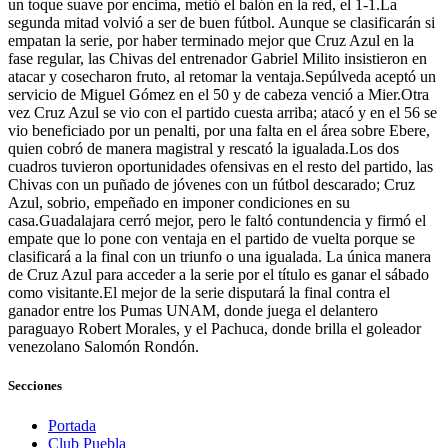
un toque suave por encima, metió el balón en la red, el 1-1.La
segunda mitad volvió a ser de buen fútbol. Aunque se clasificarán si
empatan la serie, por haber terminado mejor que Cruz Azul en la
fase regular, las Chivas del entrenador Gabriel Milito insistieron en
atacar y cosecharon fruto, al retomar la ventaja.Sepúlveda aceptó un
servicio de Miguel Gómez en el 50 y de cabeza venció a Mier.Otra
vez Cruz Azul se vio con el partido cuesta arriba; atacó y en el 56 se
vio beneficiado por un penalti, por una falta en el área sobre Ebere,
quien cobró de manera magistral y rescató la igualada.Los dos
cuadros tuvieron oportunidades ofensivas en el resto del partido, las
Chivas con un puñado de jóvenes con un fútbol descarado; Cruz
Azul, sobrio, empeñado en imponer condiciones en su
casa.Guadalajara cerró mejor, pero le faltó contundencia y firmó el
empate que lo pone con ventaja en el partido de vuelta porque se
clasificará a la final con un triunfo o una igualada. La única manera
de Cruz Azul para acceder a la serie por el título es ganar el sábado
como visitante.El mejor de la serie disputará la final contra el
ganador entre los Pumas UNAM, donde juega el delantero
paraguayo Robert Morales, y el Pachuca, donde brilla el goleador
venezolano Salomón Rondón.
Secciones
Portada
Club Puebla