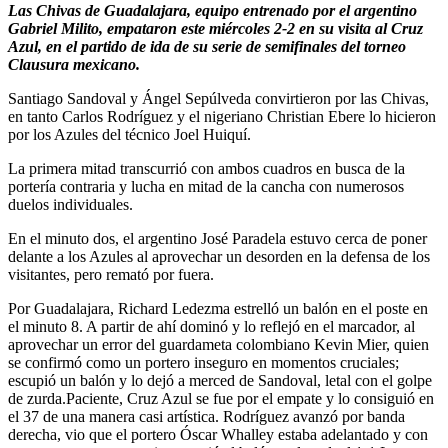
Las Chivas de Guadalajara, equipo entrenado por el argentino
Gabriel Milito, empataron este miércoles 2-2 en su visita al Cruz
Azul, en el partido de ida de su serie de semifinales del torneo
Clausura mexicano.
Santiago Sandoval y Ángel Sepúlveda convirtieron por las Chivas,
en tanto Carlos Rodríguez y el nigeriano Christian Ebere lo hicieron
por los Azules del técnico Joel Huiquí.
La primera mitad transcurrió con ambos cuadros en busca de la
portería contraria y lucha en mitad de la cancha con numerosos
duelos individuales.
En el minuto dos, el argentino José Paradela estuvo cerca de poner
delante a los Azules al aprovechar un desorden en la defensa de los
visitantes, pero remató por fuera.
Por Guadalajara, Richard Ledezma estrelló un balón en el poste en
el minuto 8. A partir de ahí dominó y lo reflejó en el marcador, al
aprovechar un error del guardameta colombiano Kevin Mier, quien
se confirmó como un portero inseguro en momentos cruciales;
escupió un balón y lo dejó a merced de Sandoval, letal con el golpe
de zurda.Paciente, Cruz Azul se fue por el empate y lo consiguió en
el 37 de una manera casi artística. Rodríguez avanzó por banda
derecha, vio que el portero Óscar Whalley estaba adelantado y con