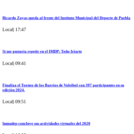
Ricardo Zayas queda al frente del Instituto Municipal del Deporte de Puebla
Local
|
17:47
Sí me gustaría repetir en el IMDP: Toño Iriarte
Local
|
09:41
Finaliza el Torneo de los Barrios de Voleibol con 397 participantes en su
edición 2024.
Local
|
09:51
Inmudep concluye sus actividades virtuales del 2020