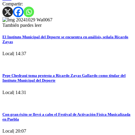
Compartir:
También puedes leer
El Instituto Municipal del Deporte se encuentra en análisis, señala Ricardo
Zayas
Local
|
14:37
Pepe Chedraui toma protesta a Ricardo Zayas Gallardo como titular del
Instituto Municipal del Deporte
Local
|
14:31
Con gran éxito se llevó a cabo el Festival de Activación Física Musicalizada
en Puebla
Local
|
20:07