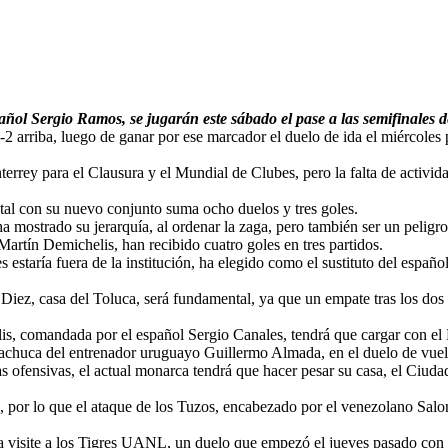
añol Sergio Ramos, se jugarán este sábado el pase a las semifinales 
 3-2 arriba, luego de ganar por ese marcador el duelo de ida el miércole
errey para el Clausura y el Mundial de Clubes, pero la falta de activida
otal con su nuevo conjunto suma ocho duelos y tres goles.
 mostrado su jerarquía, al ordenar la zaga, pero también ser un peligro 
artín Demichelis, han recibido cuatro goles en tres partidos.
s estaría fuera de la institución, ha elegido como el sustituto del espa
iez, casa del Toluca, será fundamental, ya que un empate tras los dos pa
lis, comandada por el español Sergio Canales, tendrá que cargar con el
chuca del entrenador uruguayo Guillermo Almada, en el duelo de vuelta 
 ofensivas, el actual monarca tendrá que hacer pesar su casa, el Ciudad
ón, por lo que el ataque de los Tuzos, encabezado por el venezolano Sa
 visite a los Tigres UANL, un duelo que empezó el jueves pasado con 