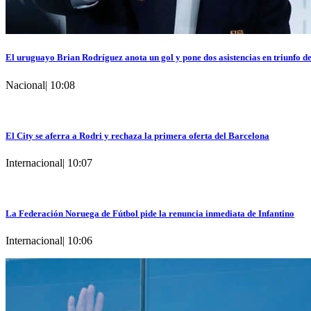
El uruguayo Brian Rodríguez anota un gol y pone dos asistencias en triunfo d
Nacional
|
10:08
El City se aferra a Rodri y rechaza la primera oferta del Barcelona
Internacional
|
10:07
La Federación Noruega de Fútbol pide la renuncia inmediata de Infantino
Internacional
|
10:06