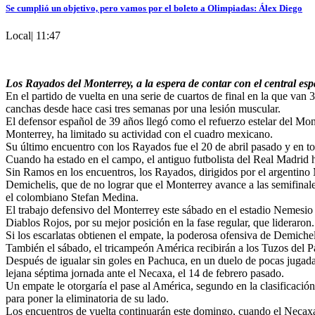
Se cumplió un objetivo, pero vamos por el boleto a Olimpiadas: Álex Diego
Local
|
11:47
Los Rayados del Monterrey, a la espera de contar con el central esp
En el partido de vuelta en una serie de cuartos de final en la que van
canchas desde hace casi tres semanas por una lesión muscular.
El defensor español de 39 años llegó como el refuerzo estelar del Mont
Monterrey, ha limitado su actividad con el cuadro mexicano.
Su último encuentro con los Rayados fue el 20 de abril pasado y en t
Cuando ha estado en el campo, el antiguo futbolista del Real Madrid ha
Sin Ramos en los encuentros, los Rayados, dirigidos por el argentino M
Demichelis, que de no lograr que el Monterrey avance a las semifinale
el colombiano Stefan Medina.
El trabajo defensivo del Monterrey este sábado en el estadio Nemesio D
Diablos Rojos, por su mejor posición en la fase regular, que lideraron.
Si los escarlatas obtienen el empate, la poderosa ofensiva de Demiche
También el sábado, el tricampeón América recibirán a los Tuzos del Pa
Después de igualar sin goles en Pachuca, en un duelo de pocas jugadas
lejana séptima jornada ante el Necaxa, el 14 de febrero pasado.
Un empate le otorgaría el pase al América, segundo en la clasificaci
para poner la eliminatoria de su lado.
Los encuentros de vuelta continuarán este domingo, cuando el Necaxa