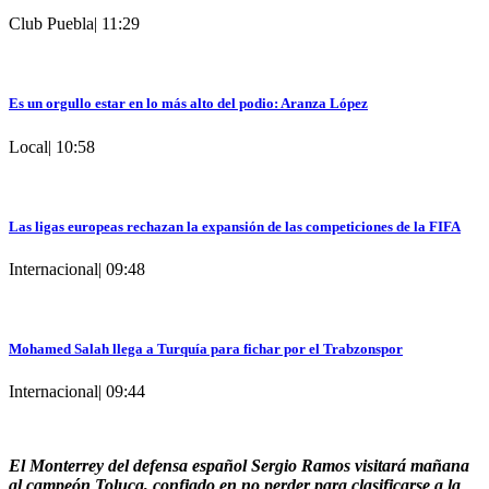
Club Puebla
|
11:29
Es un orgullo estar en lo más alto del podio: Aranza López
Local
|
10:58
Las ligas europeas rechazan la expansión de las competiciones de la FIFA
Internacional
|
09:48
Mohamed Salah llega a Turquía para fichar por el Trabzonspor
Internacional
|
09:44
El Monterrey del defensa español Sergio Ramos visitará mañana
al campeón Toluca, confiado en no perder para clasificarse a la