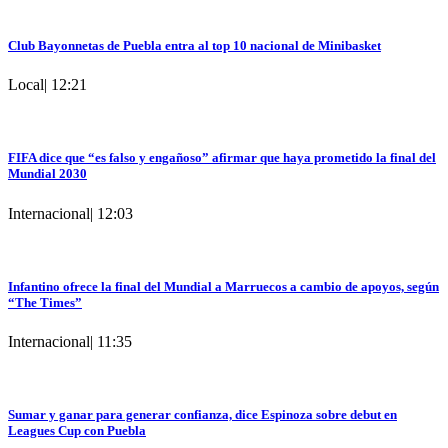
Club Bayonnetas de Puebla entra al top 10 nacional de Minibasket
Local
|
12:21
FIFA dice que “es falso y engañoso” afirmar que haya prometido la final del
Mundial 2030
Internacional
|
12:03
Infantino ofrece la final del Mundial a Marruecos a cambio de apoyos, según
“The Times”
Internacional
|
11:35
Sumar y ganar para generar confianza, dice Espinoza sobre debut en
Leagues Cup con Puebla