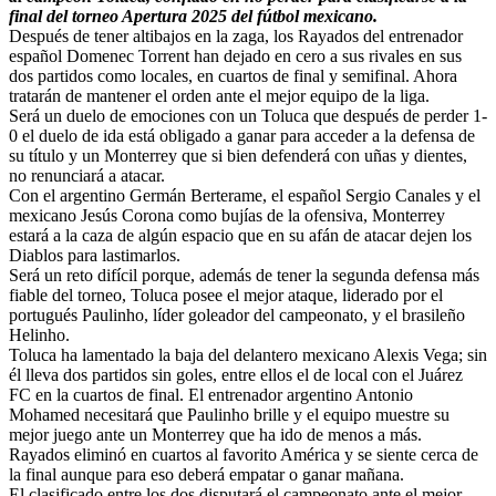
final del torneo Apertura 2025 del fútbol mexicano.
Después de tener altibajos en la zaga, los Rayados del entrenador
español Domenec Torrent han dejado en cero a sus rivales en sus
dos partidos como locales, en cuartos de final y semifinal. Ahora
tratarán de mantener el orden ante el mejor equipo de la liga.
Será un duelo de emociones con un Toluca que después de perder 1-
0 el duelo de ida está obligado a ganar para acceder a la defensa de
su título y un Monterrey que si bien defenderá con uñas y dientes,
no renunciará a atacar.
Con el argentino Germán Berterame, el español Sergio Canales y el
mexicano Jesús Corona como bujías de la ofensiva, Monterrey
estará a la caza de algún espacio que en su afán de atacar dejen los
Diablos para lastimarlos.
Será un reto difícil porque, además de tener la segunda defensa más
fiable del torneo, Toluca posee el mejor ataque, liderado por el
portugués Paulinho, líder goleador del campeonato, y el brasileño
Helinho.
Toluca ha lamentado la baja del delantero mexicano Alexis Vega; sin
él lleva dos partidos sin goles, entre ellos el de local con el Juárez
FC en la cuartos de final. El entrenador argentino Antonio
Mohamed necesitará que Paulinho brille y el equipo muestre su
mejor juego ante un Monterrey que ha ido de menos a más.
Rayados eliminó en cuartos al favorito América y se siente cerca de
la final aunque para eso deberá empatar o ganar mañana.
El clasificado entre los dos disputará el campeonato ante el mejor