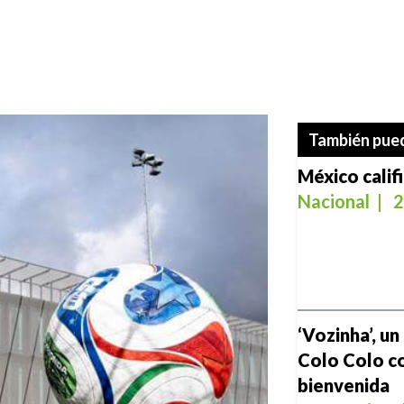
También pued
México calif
Nacional
|
2
‘Vozinha’, un
Colo Colo co
bienvenida