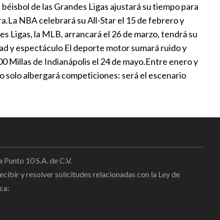
 béisbol de las Grandes Ligas ajustará su tiempo para
.La NBA celebrará su All-Star el 15 de febrero y
l
|
11:35
des Ligas, la MLB, arrancará el 26 de marzo, tendrá su
cidad y espectáculo El deporte motor sumará ruido y
r para generar confianza, dice
0 Millas de Indianápolis el 24 de mayo.Entre enero y
bre debut en Leagues Cup con
o solo albergará competiciones: será el escenario
|
11:29
 estar en lo más alto del podio:
z
8
 Punto 10 S.A. de C.V.
cibir y resolver solicitudes relacionadas con la Ley de
ropeas rechazan la expansión de
ca:
iones de la FIFA
l
|
09:48