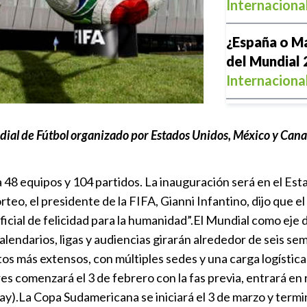
Internaciona
¿España o Ma
del Mundial
Internaciona
Club Bayonne
dial de Fútbol organizado por Estados Unidos, México y Canad
nacional de 
Local
|
12:2
án a 48 equipos y 104 partidos. La inauguración será en el Es
FIFA dice qu
o, el presidente de la FIFA, Gianni Infantino, dijo que el 
que haya pro
cial de felicidad para la humanidad”.El Mundial como eje de
2030
alendarios, ligas y audiencias girarán alrededor de seis s
Internaciona
s más extensos, con múltiples sedes y una carga logística 
s comenzará el 3 de febrero con la fas previa, entrará en 
Infantino ofr
y).La Copa Sudamericana se iniciará el 3 de marzo y termi
Marruecos a