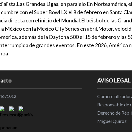
ialista.Las Grandes Ligas, en paralelo En Norteamérica, el
Times”
umbre con el Super Bowl LX el 8 de febrero en Santa Clara
Internaciona
ncia directa con el inicio del Mundial.El béisbol de las Gran
erá a México con la Mexico City Series en abril.Motor, velo
Sumar y gana
mérica, además de la Daytona 500 el 15 de febrero y las 50
Espinoza so
ninterrumpida de grandes eventos. En este 2026, América n
Puebla
choa
Club Puebla
Es un orgullo
acto
AVISO LEGAL
Aranza Lópe
Local
|
10:5
Comercializadora
4671012
Responsable de re
Las ligas eu
Derecho de Répli
las competic
Miguel Quiroz
Internaciona