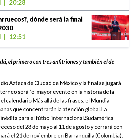
l
|
20:28
rruecos?, dónde será la final
 2030
l
|
12:51
tas de Puebla entra al top 10
á, el primero con tres anfitriones y también el de
Minibasket
1
tadio Azteca de Ciudad de México y la final se jugará
e “es falso y engañoso” afirmar
torneo será “el mayor evento en la historia de la
metido la final del Mundial
l calendario Más allá de las frases, el Mundial
emanas que concentrarán la atención global.La
l
|
12:03
inédita para el fútbol internacional.Sudamérica
receso del 28 de mayo al 11 de agosto y cerrará con
ece la final del Mundial a
nará el 21 de noviembre en Barranquilla (Colombia),
 cambio de apoyos, según “The