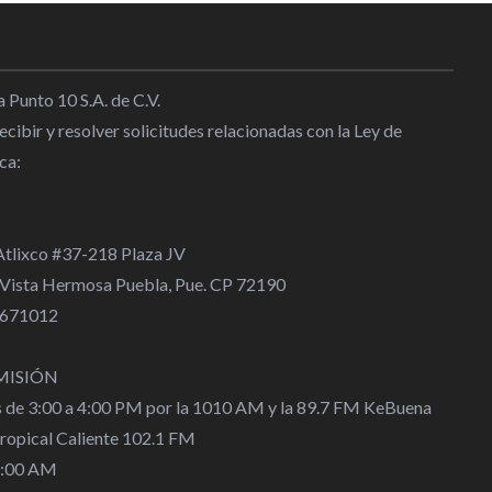
 la Selección Sub23 van por la
Oro en JCCyC 2026
2:38
 Punto 10 S.A. de C.V.
cibir y resolver solicitudes relacionadas con la Ley de
ca:
ueva con el Real Madrid hasta
 Atlixco #37-218 Plaza JV
l
|
12:21
 Vista Hermosa Puebla, Pue. CP 72190
 4671012
n objetivo, pero vamos por el
mpiadas: Álex Diego
MISIÓN
7
s de 3:00 a 4:00 PM por la 1010 AM y la 89.7 FM KeBuena
Tropical Caliente 102.1 FM
a se acerca al River Plate, una
0:00 AM
a que sacude el fútbol