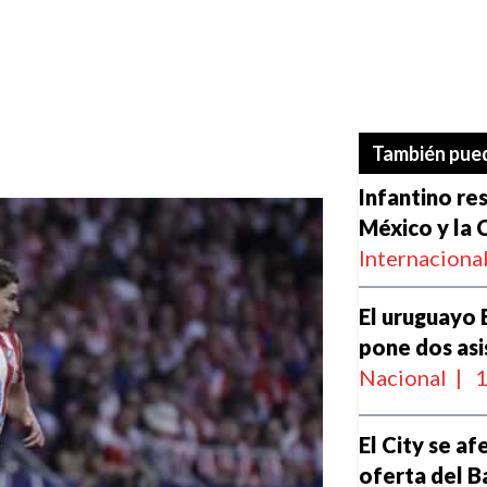
También pued
Infantino re
México y la
Internaciona
El uruguayo 
pone dos asi
Nacional
|
1
El City se af
oferta del B