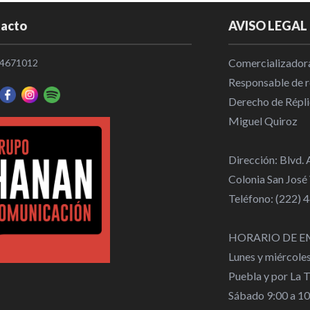
R. Pachuca y
acto
AVISO LEGAL
medalla de 
Nacional
|
1
Comercializadora
4671012
Responsable de re
Derecho de Répli
Miguel Quiroz
Vinicius ren
2032
Dirección: Blvd.
Internaciona
Colonia San José
Teléfono: (222)
Se cumplió u
boleto a Oli
HORARIO DE E
Local
|
11:4
Lunes y miércole
Puebla y por La 
Thiago Almad
Sábado 9:00 a 1
transferenci