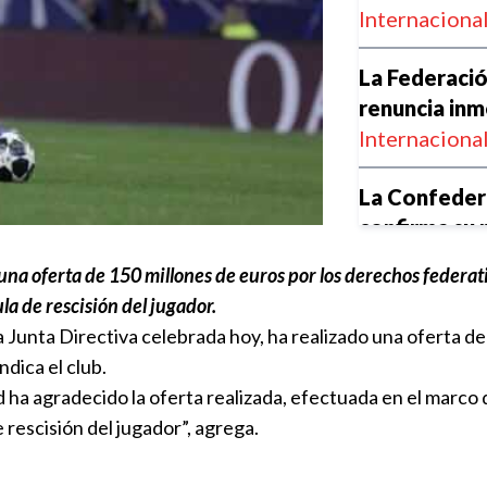
Internaciona
La Federació
renuncia inm
Internaciona
La Confeder
confirma su 
Internaciona
a oferta de 150 millones de euros por los derechos federativ
la de rescisión del jugador.
Portland gole
a Junta Directiva celebrada hoy, ha realizado una oferta de
Leagues Cu
ndica el club.
Club Puebla
rid ha agradecido la oferta realizada, efectuada en el marc
e rescisión del jugador”, agrega.