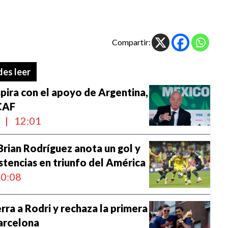
Compartir:
es leer
spira con el apoyo de Argentina,
 CAF
l
|
12:01
Brian Rodríguez anota un gol y
stencias en triunfo del América
0:08
erra a Rodri y rechaza la primera
arcelona