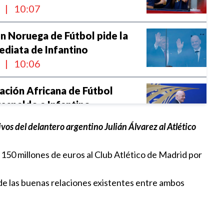
l
|
10:07
n Noruega de Fútbol pide la
ediata de Infantino
l
|
10:06
ación Africana de Fútbol
respaldo a Infantino
l
|
10:05
os del delantero argentino Julián Álvarez al Atlético
a al Puebla en el inicio de la
 150 millones de euros al Club Atlético de Madrid por
p
|
22:39
o de las buenas relaciones existentes entre ambos