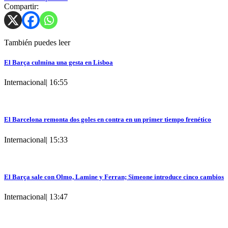
Compartir:
También puedes leer
El Barça culmina una gesta en Lisboa
Internacional
|
16:55
El Barcelona remonta dos goles en contra en un primer tiempo frenético
Internacional
|
15:33
El Barça sale con Olmo, Lamine y Ferran; Simeone introduce cinco cambios
Internacional
|
13:47