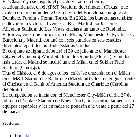
El ‘Clásico’ ya se disputó el pasado verano en tierras
estadounidenses, en el AT&T Stadium, de Arlington (Texas), que
acabó con un contundente 0-3 a favor del Barcelona con goles de
Dembelé, Fermín y Ferran Torres. En 2022, los blaugranas también
se llevaron la victoria al vencer al Real Madrid por 0-1 en el
Allegiant Stadium de Las Vegas gracias a un tanto de Raphinha.
El torneo, en el que participarán el Milán, Manchester City, Chelsea,
Barcelona y Madrid, contará con seis partidos en seis estadios
diferentes repartidos por todo Estados Unidos.
El conjunto azulgrana debutará el 30 de julio ante el Manchester
City en el Camping World Stadium de Orlando (Florida), y un día
más tarde, el Madrid se medirá ante el Milan en el Soldier Field
Stadium (Chicago).
Tras el Clásico, el 6 de agosto, los ‘culés’ se cruzarán con el Milan
en el M&T Stadium de Baltimore (Maryland) y los merengues frente
al Chelsea en el Bank of America Stadium de Charlotte (Carolina
del Norte).
La competición se inicia con el Manchester City-Milán el día 27 de
julio en el Yankee Stadium de Nueva York, único enfrentamiento sin
equipos españoles y las entradas se pondrán a la venta a partir del 27
de marzo.
Secciones
Portada