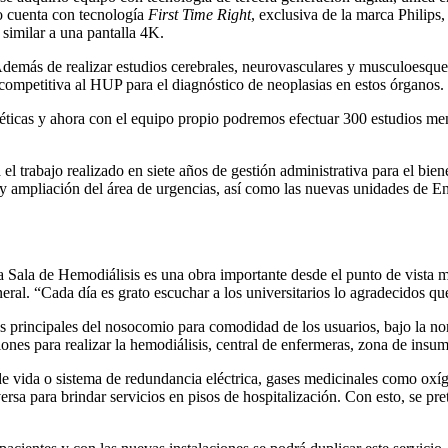
po cuenta con tecnología
First Time Right
, exclusiva de la marca Philips,
 similar a una pantalla 4K.
Además de realizar estudios cerebrales, neurovasculares y musculoesquel
 competitiva al HUP para el diagnóstico de neoplasias en estos órganos.
ticas y ahora con el equipo propio podremos efectuar 300 estudios men
a el trabajo realizado en siete años de gestión administrativa para el bi
 y ampliación del área de urgencias, así como las nuevas unidades de 
 la Sala de Hemodiálisis es una obra importante desde el punto de vista
eral. “Cada día es grato escuchar a los universitarios lo agradecidos qu
áreas principales del nosocomio para comodidad de los usuarios, bajo 
lones para realizar la hemodiálisis, central de enfermeras, zona de insumo
 vida o sistema de redundancia eléctrica, gases medicinales como oxígen
ersa para brindar servicios en pisos de hospitalización. Con esto, se pr