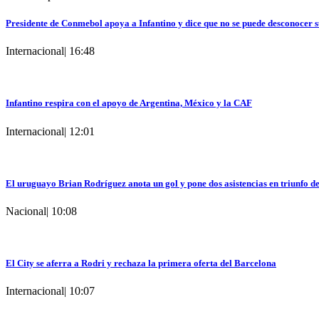
Presidente de Conmebol apoya a Infantino y dice que no se puede desconocer s
Internacional
|
16:48
Infantino respira con el apoyo de Argentina, México y la CAF
Internacional
|
12:01
El uruguayo Brian Rodríguez anota un gol y pone dos asistencias en triunfo d
Nacional
|
10:08
El City se aferra a Rodri y rechaza la primera oferta del Barcelona
Internacional
|
10:07