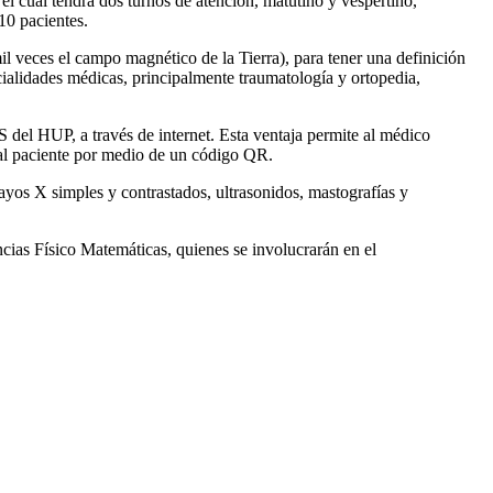
el cual tendrá dos turnos de atención, matutino y vespertino,
10 pacientes.
 veces el campo magnético de la Tierra), para tener una definición
ialidades médicas, principalmente traumatología y ortopedia,
 del HUP, a través de internet. Esta ventaja permite al médico
 al paciente por medio de un código QR.
ayos X simples y contrastados, ultrasonidos, mastografías y
cias Físico Matemáticas, quienes se involucrarán en el