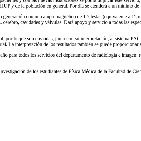
cientes y con las nuevas instalaciones se podrá duplicar este servicio, 
 HUP y de la población en general. Por día se atenderá a un mínimo de 
generación con un campo magnético de 1.5 teslas (equivalente a 15 mil
 cerebro, cavidades y válvulas. Dará apoyo y servicio a todas las espec
, por lo que son enviadas, junto con su interpretación, al sistema PACS
rial. La interpretación de los resultados también se puede proporcionar
ño para todos los servicios del departamento de radiología e imagen: r
estigación de los estudiantes de Física Médica de la Facultad de Cien