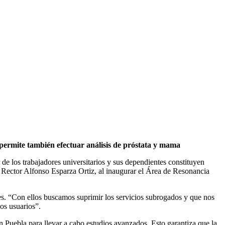
 permite también efectuar análisis de próstata y mama
 de los trabajadores universitarios y sus dependientes constituyen
el Rector Alfonso Esparza Ortiz, al inaugurar el Área de Resonancia
es. “Con ellos buscamos suprimir los servicios subrogados y que nos
los usuarios”.
n Puebla para llevar a cabo estudios avanzados. Esto garantiza que la