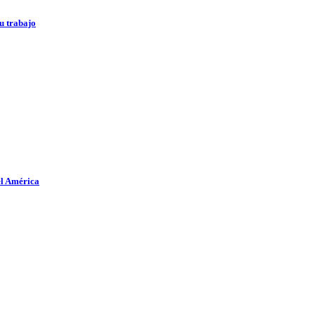
u trabajo
el América