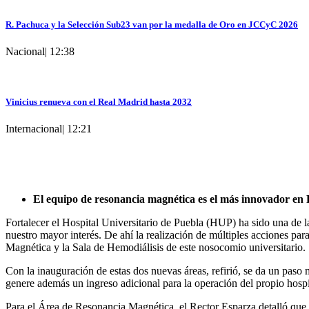
R. Pachuca y la Selección Sub23 van por la medalla de Oro en JCCyC 2026
Nacional
|
12:38
Vinicius renueva con el Real Madrid hasta 2032
Internacional
|
12:21
El equipo de resonancia magnética es el más innovador en P
Fortalecer el Hospital Universitario de Puebla (HUP) ha sido una de las
nuestro mayor interés. De ahí la realización de múltiples acciones par
Magnética y la Sala de Hemodiálisis de este nosocomio universitario.
Con la inauguración de estas dos nuevas áreas, refirió, se da un pas
genere además un ingreso adicional para la operación del propio hospit
Para el Área de Resonancia Magnética, el Rector Esparza detalló que s