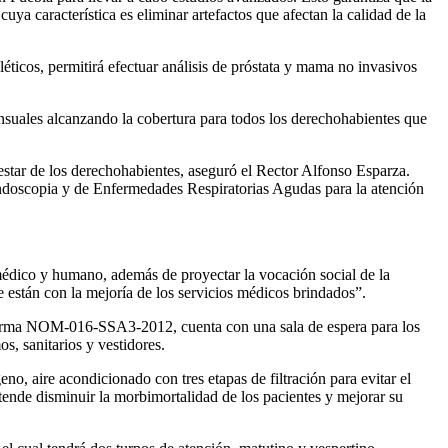
 cuya característica es eliminar artefactos que afectan la calidad de la
éticos, permitirá efectuar análisis de próstata y mama no invasivos
suales alcanzando la cobertura para todos los derechohabientes que
enestar de los derechohabientes, aseguró el Rector Alfonso Esparza.
Endoscopia y de Enfermedades Respiratorias Agudas para la atención
 médico y humano, además de proyectar la vocación social de la
e están con la mejoría de los servicios médicos brindados”.
la norma NOM-016-SSA3-2012, cuenta con una sala de espera para los
s, sanitarios y vestidores.
o, aire acondicionado con tres etapas de filtración para evitar el
etende disminuir la morbimortalidad de los pacientes y mejorar su