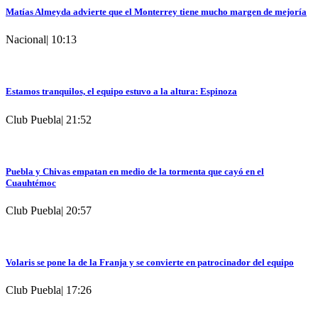
Matías Almeyda advierte que el Monterrey tiene mucho margen de mejoría
Nacional
|
10:13
Estamos tranquilos, el equipo estuvo a la altura: Espinoza
Club Puebla
|
21:52
Puebla y Chivas empatan en medio de la tormenta que cayó en el
Cuauhtémoc
Club Puebla
|
20:57
Volaris se pone la de la Franja y se convierte en patrocinador del equipo
Club Puebla
|
17:26