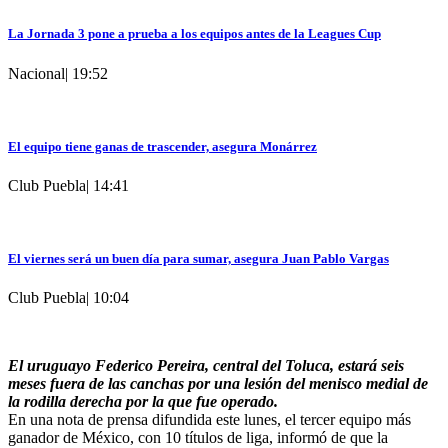
La Jornada 3 pone a prueba a los equipos antes de la Leagues Cup
Nacional
|
19:52
El equipo tiene ganas de trascender, asegura Monárrez
Club Puebla
|
14:41
El viernes será un buen día para sumar, asegura Juan Pablo Vargas
Club Puebla
|
10:04
El uruguayo Federico Pereira, central del Toluca, estará seis
meses fuera de las canchas por una lesión del menisco medial de
la rodilla derecha por la que fue operado.
En una nota de prensa difundida este lunes, el tercer equipo más
ganador de México, con 10 títulos de liga, informó de que la