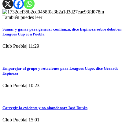
También puedes leer
Sumar y ganar para generar confianza, dice Espinoza sobre debut en
Leagues Cup con Puebla
Club Puebla
|
11:29
Emparejar al grupo y rotaciones para Leagues Cupo, dice Gerardo
Espinoza
Club Puebla
|
10:23
Corregir lo evidente y no abandonar: José Durón
Club Puebla
|
15:01