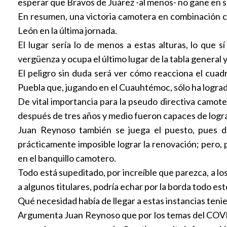
esperar que Bravos de Juárez -al menos- no gane en su
En resumen, una victoria camotera en combinación con
León en la última jornada.
El lugar sería lo de menos a estas alturas, lo qu
vergüenza y ocupa el último lugar de la tabla general 
El peligro sin duda será ver cómo reacciona el cuadr
Puebla que, jugando en el Cuauhtémoc, sólo ha logrado
De vital importancia para la pseudo directiva camote
después de tres años y medio fueron capaces de logra
Juan Reynoso también se juega el puesto, pues de 
prácticamente imposible lograr la renovación; pero, 
en el banquillo camotero.
Todo está supeditado, por increíble que parezca, a l
a algunos titulares, podría echar por la borda todo esto
Qué necesidad había de llegar a estas instancias ten
Argumenta Juan Reynoso que por los temas del COVID-