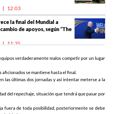
l
|
12:03
ece la final del Mundial a
 cambio de apoyos, según “The
l
|
11:35
r para generar confianza, dice
 equipos verdaderamente malos competir por un lugar
bre debut en Leagues Cup con
 aficionados se mantiene hasta el final.
|
11:29
en las últimas dos jornadas y así intentar meterse a la
ropeas rechazan la expansión de
ilidad del repechaje, situación que tendrá que pasar por
iones de la FIFA
l
|
09:48
nja fuera de toda posibilidad, posteriormente se debe