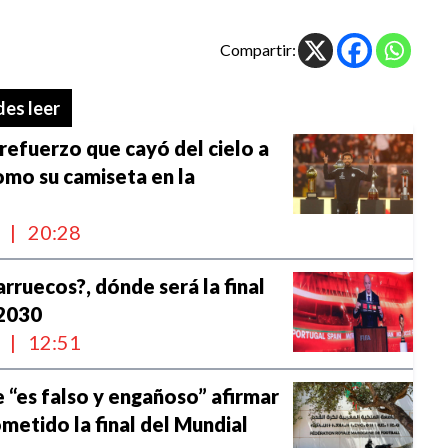
Compartir:
es leer
 refuerzo que cayó del cielo a
mo su camiseta en la
l
|
20:28
rruecos?, dónde será la final
 2030
l
|
12:51
e “es falso y engañoso” afirmar
metido la final del Mundial