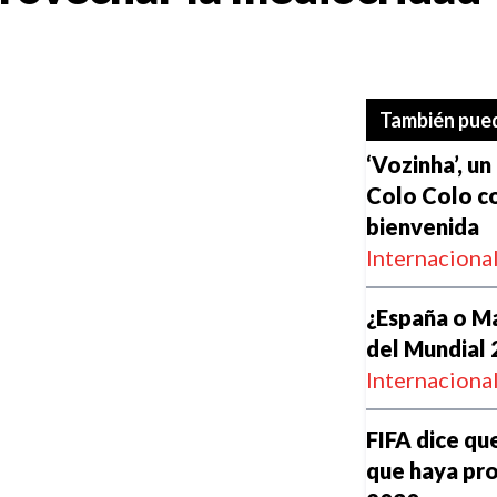
También pued
‘Vozinha’, un
Colo Colo co
bienvenida
Internaciona
¿España o Ma
del Mundial
Internaciona
FIFA dice qu
que haya pro