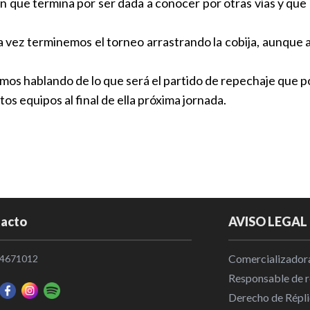
ón que termina por ser dada a conocer por otras vías y qu
ra vez terminemos el torneo arrastrando la cobija, aunqu
emos hablando de lo que será el partido de repechaje que 
os equipos al final de ella próxima jornada.
acto
AVISO LEGAL
Comercializadora
4671012
Responsable de re
Derecho de Répli