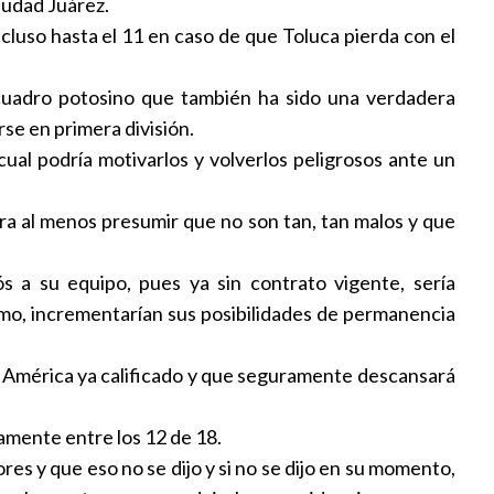
iudad Juárez.
h llega a Turquía para fichar
cluso hasta el 11 en caso de que Toluca pierda con el
zonspor
l
|
09:44
 cuadro potosino que también ha sido una verdadera
rse en primera división.
h reconoce la importancia de
cual podría motivarlos y volverlos peligrosos ante un
recimiento de NFL en México y
ara al menos presumir que no son tan, tan malos y que
5:28
s a su equipo, pues ya sin contrato vigente, sería
sa a Infantino de “chantaje” y no
ismo, incrementarían sus posibilidades de permanencia
eelección al frente de la FIFA
l
|
11:53
un América ya calificado y que seguramente descansará
 serbia retira su apoyo a la
amente entre los 12 de 18.
e Infnatino
 y que eso no se dijo y si no se dijo en su momento,
l
|
10:44