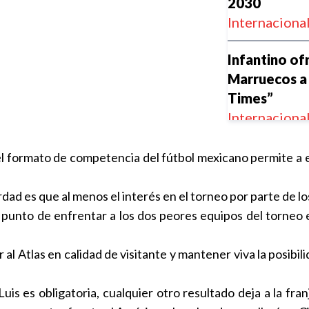
2030
Internaciona
Infantino ofr
Marruecos a
Times”
Internaciona
Sumar y gana
l formato de competencia del fútbol mexicano permite a
Espinoza so
Puebla
ad es que al menos el interés en el torneo por parte de los
Club Puebla
al punto de enfrentar a los dos peores equipos del torneo 
Las ligas eu
r al Atlas en calidad de visitante y mantener viva la posib
las competic
Internaciona
uis es obligatoria, cualquier otro resultado deja a la fra