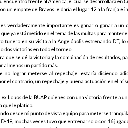
 encuentro frente al América, el cual se desarrollará en C
Mohamed Sala
 un empate de Bravos le daría el lugar 12 a la franja e in
por el Trab
Internaciona
e sí es verdaderamente importante es ganar o ganar a un
y que ya está metido en el tema de las multas para mantene
Emmith Smit
o tunero en su visita a la Angelópolis estrenando DT, lo 
seguir con c
 dos victorias en todo el torneo.
el mundo
ra que se dé la victoria y la combinación de resultados, p
Nacional
|
1
r al menos un partido más.
no lograr meterse al repechaje, estaría diciendo adió
Jordania acu
por el contrario, un repechaje y buena actuación en el m
apoyará su r
Internaciona
os ex Lobos de la BUAP quienes con una victoria frente a 
 que le platico.
La federación
iendo desde mi punto de vista equipo para meterse tranquil
reelección d
19, muchas veces tuvo que entrenar solo con 16 jugadores
Internaciona