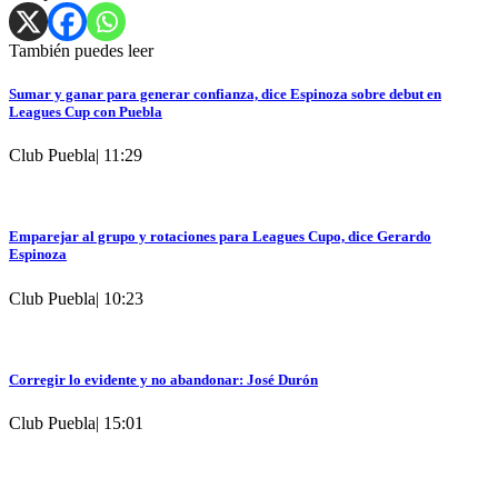
También puedes leer
Sumar y ganar para generar confianza, dice Espinoza sobre debut en
Leagues Cup con Puebla
Club Puebla
|
11:29
Emparejar al grupo y rotaciones para Leagues Cupo, dice Gerardo
Espinoza
Club Puebla
|
10:23
Corregir lo evidente y no abandonar: José Durón
Club Puebla
|
15:01