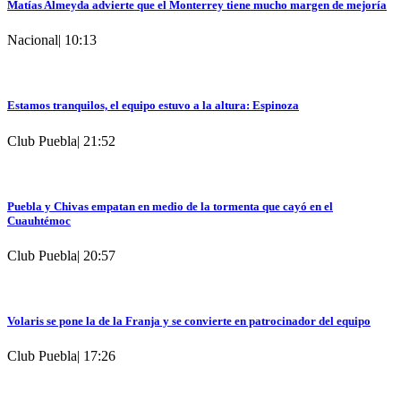
Matías Almeyda advierte que el Monterrey tiene mucho margen de mejoría
Nacional
|
10:13
Estamos tranquilos, el equipo estuvo a la altura: Espinoza
Club Puebla
|
21:52
Puebla y Chivas empatan en medio de la tormenta que cayó en el
Cuauhtémoc
Club Puebla
|
20:57
Volaris se pone la de la Franja y se convierte en patrocinador del equipo
Club Puebla
|
17:26