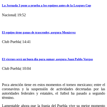
La Jornada 3 pone a prueba a los equipos antes de la Leagues Cup
Nacional
|
19:52
El equipo tiene ganas de trascender, asegura Monárrez
Club Puebla
|
14:41
El viernes será un buen día para sumar, asegura Juan Pablo Vargas
Club Puebla
|
10:04
Poca atención tiene en estos momentos el torneo mexicano; entre el
coronavirus y la suspensión de actividades decretadas por las
autoridades federales y estatales, el futbol ha pasado a segundo
término.
Lamentable ahora que la franja del Puebla vive su mejor momento