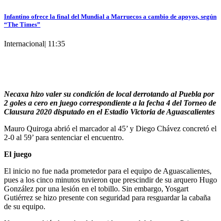
Infantino ofrece la final del Mundial a Marruecos a cambio de apoyos, según
“The Times”
Internacional
|
11:35
Necaxa hizo valer su condición de local derrotando al Puebla por
2 goles a cero en juego correspondiente a la fecha 4 del Torneo de
Clausura 2020 disputado en el Estadio Victoria de Aguascalientes
Mauro Quiroga abrió el marcador al 45’ y Diego Chávez concretó el
2-0 al 59’ para sentenciar el encuentro.
El juego
El inicio no fue nada prometedor para el equipo de Aguascalientes,
pues a los cinco minutos tuvieron que prescindir de su arquero Hugo
González por una lesión en el tobillo. Sin embargo, Yosgart
Gutiérrez se hizo presente con seguridad para resguardar la cabaña
de su equipo.