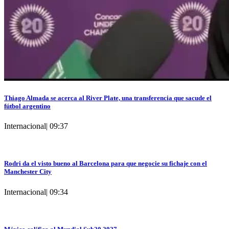
Thiago Almada se acerca al River Plate, una transferencia que sacude el
fútbol argentino
Internacional
|
09:37
Rodri da el visto bueno al Barcelona para que negocie su fichaje con el
Manchester City
Internacional
|
09:34