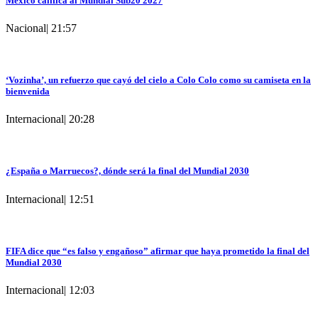
México califica al Mundial Sub20 2027
Nacional
|
21:57
‘Vozinha’, un refuerzo que cayó del cielo a Colo Colo como su camiseta en la
bienvenida
Internacional
|
20:28
¿España o Marruecos?, dónde será la final del Mundial 2030
Internacional
|
12:51
FIFA dice que “es falso y engañoso” afirmar que haya prometido la final del
Mundial 2030
Internacional
|
12:03