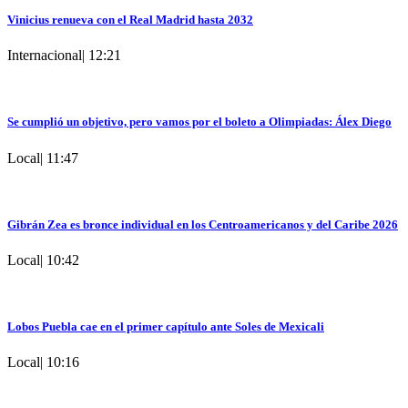
Vinicius renueva con el Real Madrid hasta 2032
Internacional
|
12:21
Se cumplió un objetivo, pero vamos por el boleto a Olimpiadas: Álex Diego
Local
|
11:47
Gibrán Zea es bronce individual en los Centroamericanos y del Caribe 2026
Local
|
10:42
Lobos Puebla cae en el primer capítulo ante Soles de Mexicali
Local
|
10:16