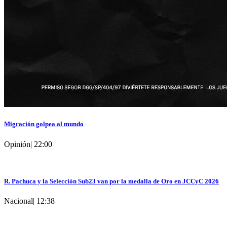
Migración golpea al mundo
Opinión
|
22:00
R. Pachuca y la Selección Sub23 van por la medalla de Oro en JCCyC 2026
Nacional
|
12:38