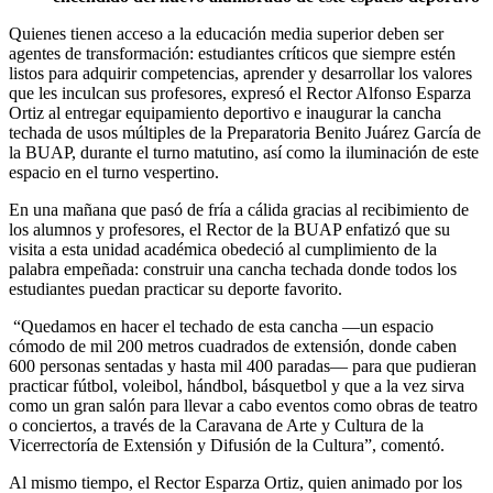
Quienes tienen acceso a la educación media superior deben ser
agentes de transformación: estudiantes críticos que siempre estén
listos para adquirir competencias, aprender y desarrollar los valores
que les inculcan sus profesores, expresó el Rector Alfonso Esparza
Ortiz al entregar equipamiento deportivo e inaugurar la cancha
techada de usos múltiples de la Preparatoria Benito Juárez García de
la BUAP, durante el turno matutino, así como la iluminación de este
espacio en el turno vespertino.
En una mañana que pasó de fría a cálida gracias al recibimiento de
los alumnos y profesores, el Rector de la BUAP enfatizó que su
visita a esta unidad académica obedeció al cumplimiento de la
palabra empeñada: construir una cancha techada donde todos los
estudiantes puedan practicar su deporte favorito.
“Quedamos en hacer el techado de esta cancha ―un espacio
cómodo de mil 200 metros cuadrados de extensión, donde caben
600 personas sentadas y hasta mil 400 paradas― para que pudieran
practicar fútbol, voleibol, hándbol, básquetbol y que a la vez sirva
como un gran salón para llevar a cabo eventos como obras de teatro
o conciertos, a través de la Caravana de Arte y Cultura de la
Vicerrectoría de Extensión y Difusión de la Cultura”, comentó.
Al mismo tiempo, el Rector Esparza Ortiz, quien animado por los