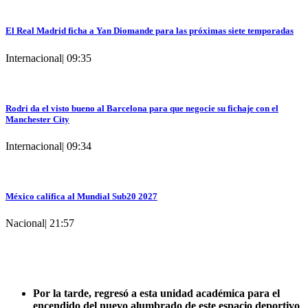
El Real Madrid ficha a Yan Diomande para las próximas siete temporadas
Internacional
|
09:35
Rodri da el visto bueno al Barcelona para que negocie su fichaje con el
Manchester City
Internacional
|
09:34
México califica al Mundial Sub20 2027
Nacional
|
21:57
Por la tarde, regresó a esta unidad académica para
el
encendido del nuevo alumbrado de este espacio deportivo