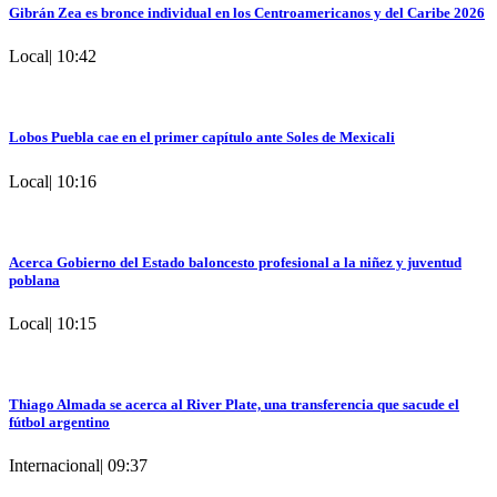
Gibrán Zea es bronce individual en los Centroamericanos y del Caribe 2026
Local
|
10:42
Lobos Puebla cae en el primer capítulo ante Soles de Mexicali
Local
|
10:16
Acerca Gobierno del Estado baloncesto profesional a la niñez y juventud
poblana
Local
|
10:15
Thiago Almada se acerca al River Plate, una transferencia que sacude el
fútbol argentino
Internacional
|
09:37