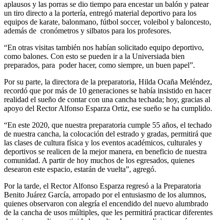
aplausos y las porras se dio tiempo para encestar un balón y patear
un tiro directo a la portería, entregó material deportivo para los
equipos de karate, balonmano, fútbol soccer, voleibol y baloncesto,
además de cronómetros y silbatos para los profesores.
“En otras visitas también nos habían solicitado equipo deportivo,
como balones. Con esto se pueden ir a la Universiada bien
preparados, para poder hacer, como siempre, un buen papel”.
Por su parte, la directora de la preparatoria, Hilda Ocaña Meléndez,
recordó que por más de 10 generaciones se había insistido en hacer
realidad el sueño de contar con una cancha techada; hoy, gracias al
apoyo del Rector Alfonso Esparza Ortiz, ese sueño se ha cumplido.
“En este 2020, que nuestra preparatoria cumple 55 años, el techado
de nuestra cancha, la colocación del estrado y gradas, permitirá que
las clases de cultura física y los eventos académicos, culturales y
deportivos se realicen de la mejor manera, en beneficio de nuestra
comunidad. A partir de hoy muchos de los egresados, quienes
desearon este espacio, estarán de vuelta”, agregó.
Por la tarde, el Rector Alfonso Esparza regresó a la Preparatoria
Benito Juárez García, arropado por el entusiasmo de los alumnos,
quienes observaron con alegría el encendido del nuevo alumbrado
de la cancha de usos múltiples, que les permitirá practicar diferentes