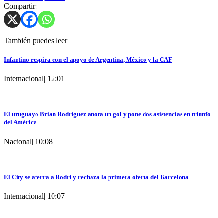
Compartir:
También puedes leer
Infantino respira con el apoyo de Argentina, México y la CAF
Internacional
|
12:01
El uruguayo Brian Rodríguez anota un gol y pone dos asistencias en triunfo
del América
Nacional
|
10:08
El City se aferra a Rodri y rechaza la primera oferta del Barcelona
Internacional
|
10:07