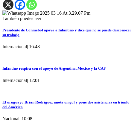
También puedes leer
Presidente de Conmebol apoya a Infantino y dice que no se puede desconocer
su trabajo
Internacional
|
16:48
Infantino respira con el apoyo de Argentina, México y la CAF
Internacional
|
12:01
El uruguayo Brian Rodríguez anota un gol y pone dos asistencias en triunfo
del América
Nacional
|
10:08