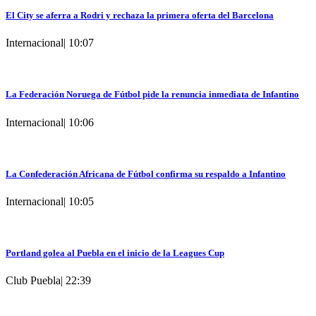
El City se aferra a Rodri y rechaza la primera oferta del Barcelona
Internacional
|
10:07
La Federación Noruega de Fútbol pide la renuncia inmediata de Infantino
Internacional
|
10:06
La Confederación Africana de Fútbol confirma su respaldo a Infantino
Internacional
|
10:05
Portland golea al Puebla en el inicio de la Leagues Cup
Club Puebla
|
22:39