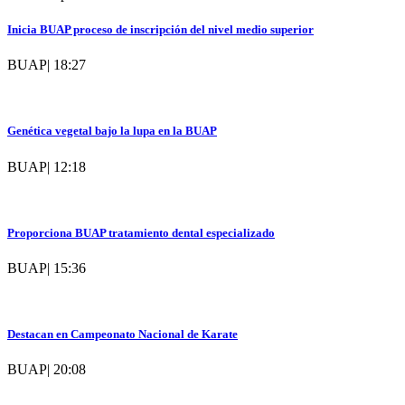
Inicia BUAP proceso de inscripción del nivel medio superior
BUAP
|
18:27
Genética vegetal bajo la lupa en la BUAP
BUAP
|
12:18
Proporciona BUAP tratamiento dental especializado
BUAP
|
15:36
Destacan en Campeonato Nacional de Karate
BUAP
|
20:08