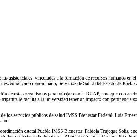
 las asistenciales, vinculadas a la formación de recursos humanos en el 
 descentralizado denominado, Servicios de Salud del Estado de Puebla.
ición de estos organismos para trabajar con la BUAP, para que con accio
ripartita le facilita a la universidad tener un impacto con pertinencia so
ón de los servicios públicos de salud IMSS Bienestar Federal, Luis Ernest
salud.
 coordinación estatal Puebla IMSS Bienestar; Fabiola Trujeque Solís, e
e Salud del Estado de Puebla y la Abogada General, Miriam Olga Ponce