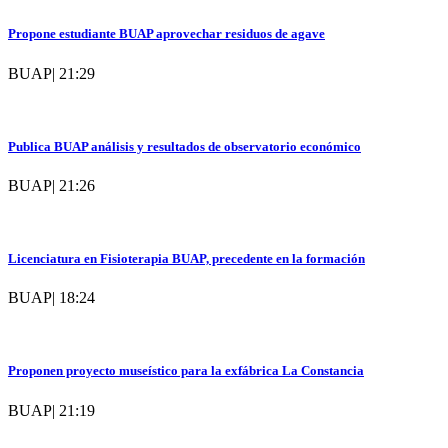
Propone estudiante BUAP aprovechar residuos de agave
BUAP
|
21:29
Publica BUAP análisis y resultados de observatorio económico
BUAP
|
21:26
Licenciatura en Fisioterapia BUAP, precedente en la formación
BUAP
|
18:24
Proponen proyecto museístico para la exfábrica La Constancia
BUAP
|
21:19