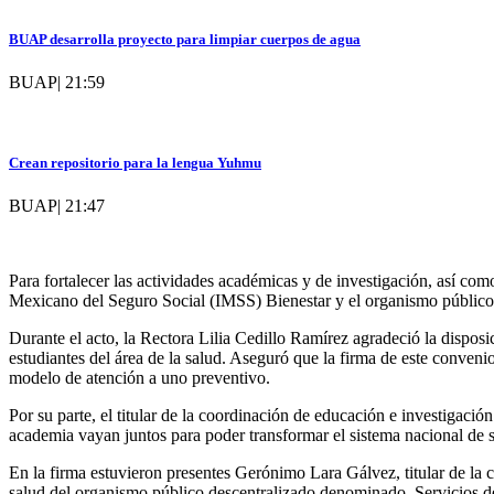
BUAP desarrolla proyecto para limpiar cuerpos de agua
BUAP
|
21:59
Crean repositorio para la lengua Yuhmu
BUAP
|
21:47
Para fortalecer las actividades académicas y de investigación, así como
Mexicano del Seguro Social (IMSS) Bienestar y el organismo público
Durante el acto, la Rectora Lilia Cedillo Ramírez agradeció la dispos
estudiantes del área de la salud. Aseguró que la firma de este convenio t
modelo de atención a uno preventivo.
Por su parte, el titular de la coordinación de educación e investigaci
academia vayan juntos para poder transformar el sistema nacional de 
En la firma estuvieron presentes Gerónimo Lara Gálvez, titular de la
salud del organismo público descentralizado denominado, Servicios d