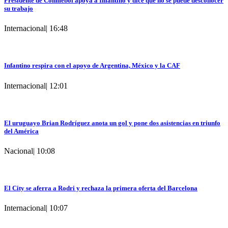
Presidente de Conmebol apoya a Infantino y dice que no se puede desconocer
su trabajo
Internacional
|
16:48
Infantino respira con el apoyo de Argentina, México y la CAF
Internacional
|
12:01
El uruguayo Brian Rodríguez anota un gol y pone dos asistencias en triunfo
del América
Nacional
|
10:08
El City se aferra a Rodri y rechaza la primera oferta del Barcelona
Internacional
|
10:07