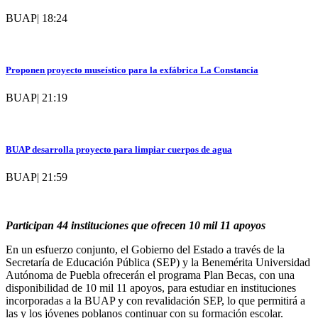
BUAP
|
18:24
Proponen proyecto museístico para la exfábrica La Constancia
BUAP
|
21:19
BUAP desarrolla proyecto para limpiar cuerpos de agua
BUAP
|
21:59
Participan 44 instituciones que ofrecen 10 mil 11 apoyos
En un esfuerzo conjunto, el Gobierno del Estado a través de la
Secretaría de Educación Pública (SEP) y la Benemérita Universidad
Autónoma de Puebla ofrecerán el programa Plan Becas, con una
disponibilidad de 10 mil 11 apoyos, para estudiar en instituciones
incorporadas a la BUAP y con revalidación SEP, lo que permitirá a
las y los jóvenes poblanos continuar con su formación escolar.