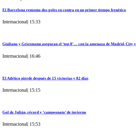
El Barcelona remonta dos goles en contra en un primer tiempo frenético
Internacional
|
15:33
Giuliano y Griezmann aseguran el ‘top 8’… con la amenaza de Madrid, City 
Internacional
|
16:46
El Atlético pierde después de 15 victorias y 82 días
Internacional
|
15:15
Gol de Julián, récord y ‘campeonato’ de invierno
Internacional
|
15:53