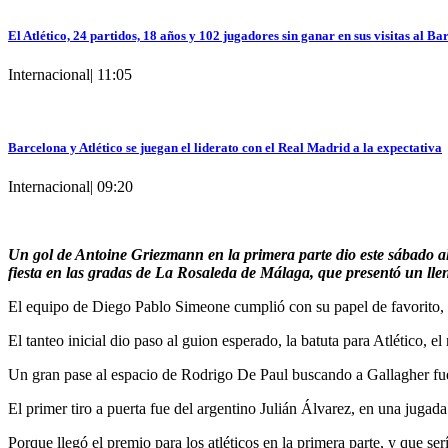
El Atlético, 24 partidos, 18 años y 102 jugadores sin ganar en sus visitas al Ba
Internacional
|
11:05
Barcelona y Atlético se juegan el liderato con el Real Madrid a la expectativa
Internacional
|
09:20
Un gol de Antoine Griezmann en la primera parte dio este sábado al 
fiesta en las gradas de La Rosaleda de Málaga, que presentó un lle
El equipo de Diego Pablo Simeone cumplió con su papel de favorito, au
El tanteo inicial dio paso al guion esperado, la batuta para Atlético, e
Un gran pase al espacio de Rodrigo De Paul buscando a Gallagher fue 
El primer tiro a puerta fue del argentino Julián Álvarez, en una jug
Porque llegó el premio para los atléticos en la primera parte, y que s