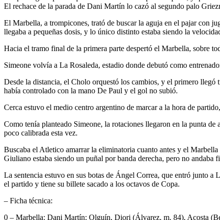
El rechace de la parada de Dani Martín lo cazó al segundo palo Griez
El Marbella, a trompicones, trató de buscar la aguja en el pajar con j
llegaba a pequeñas dosis, y lo único distinto estaba siendo la veloc
Hacia el tramo final de la primera parte despertó el Marbella, sobre 
Simeone volvía a La Rosaleda, estadio donde debutó como entrenador co
Desde la distancia, el Cholo orquestó los cambios, y el primero llegó 
había controlado con la mano De Paul y el gol no subió.
Cerca estuvo el medio centro argentino de marcar a la hora de partido,
Como tenía planteado Simeone, la rotaciones llegaron en la punta de 
poco calibrada esta vez.
Buscaba el Atletico amarrar la eliminatoria cuanto antes y el Marbella 
Giuliano estaba siendo un puñal por banda derecha, pero no andaba fi
La sentencia estuvo en sus botas de Ángel Correa, que entró junto a Ll
el partido y tiene su billete sacado a los octavos de Copa.
– Ficha técnica:
0 – Marbella: Dani Martín; Olguín, Diori (Álvarez, m. 84), Acosta (