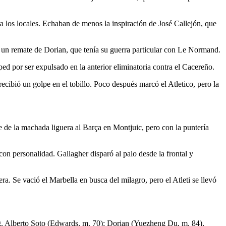
ra los locales. Echaban de menos la inspiración de José Callejón, que
r un remate de Dorian, que tenía su guerra particular con Le Normand.
d por ser expulsado en la anterior eliminatoria contra el Cacereño.
ecibió un golpe en el tobillo. Poco después marcó el Atletico, pero la
 de la machada liguera al Barça en Montjuic, pero con la puntería
 con personalidad. Gallagher disparó al palo desde la frontal y
ra. Se vació el Marbella en busca del milagro, pero el Atleti se llevó
g, Alberto Soto (Edwards, m. 70); Dorian (Yuezheng Du, m. 84),