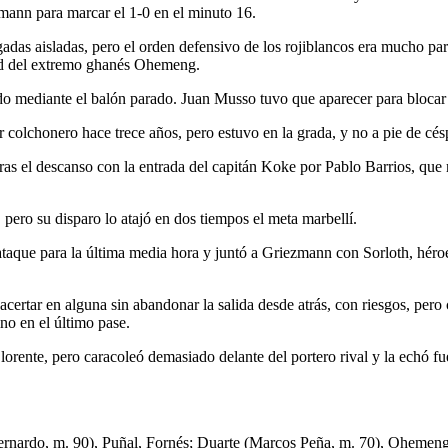
mann para marcar el 1-0 en el minuto 16.
ugadas aisladas, pero el orden defensivo de los rojiblancos era mucho pa
idad del extremo ghanés Ohemeng.
todo mediante el balón parado. Juan Musso tuvo que aparecer para bloca
lchonero hace trece años, pero estuvo en la grada, y no a pie de céspe
tras el descanso con la entrada del capitán Koke por Pablo Barrios, que r
 pero su disparo lo atajó en dos tiempos el meta marbellí.
ataque para la última media hora y juntó a Griezmann con Sorloth, héroe
acertar en alguna sin abandonar la salida desde atrás, con riesgos, pero
no en el último pase.
orente, pero caracoleó demasiado delante del portero rival y la echó fue
Bernardo, m. 90), Puñal, Fornés; Duarte (Marcos Peña, m. 70), Ohemen