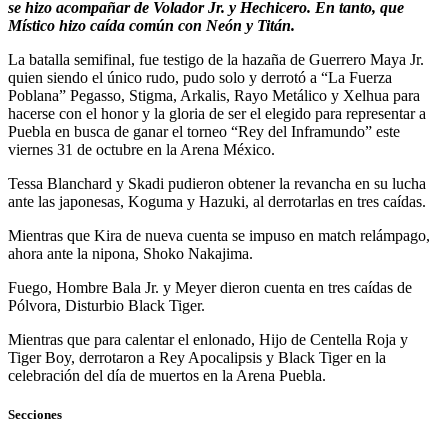
se hizo acompañar de Volador Jr. y Hechicero. En tanto, que
Místico hizo caída común con Neón y Titán.
La batalla semifinal, fue testigo de la hazaña de Guerrero Maya Jr.
quien siendo el único rudo, pudo solo y derrotó a “La Fuerza
Poblana” Pegasso, Stigma, Arkalis, Rayo Metálico y Xelhua para
hacerse con el honor y la gloria de ser el elegido para representar a
Puebla en busca de ganar el torneo “Rey del Inframundo” este
viernes 31 de octubre en la Arena México.
Tessa Blanchard y Skadi pudieron obtener la revancha en su lucha
ante las japonesas, Koguma y Hazuki, al derrotarlas en tres caídas.
Mientras que Kira de nueva cuenta se impuso en match relámpago,
ahora ante la nipona, Shoko Nakajima.
Fuego, Hombre Bala Jr. y Meyer dieron cuenta en tres caídas de
Pólvora, Disturbio Black Tiger.
Mientras que para calentar el enlonado, Hijo de Centella Roja y
Tiger Boy, derrotaron a Rey Apocalipsis y Black Tiger en la
celebración del día de muertos en la Arena Puebla.
Secciones