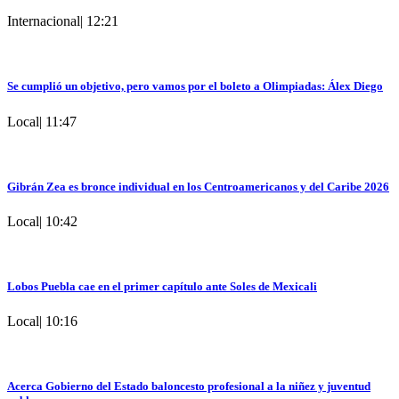
Internacional
|
12:21
Se cumplió un objetivo, pero vamos por el boleto a Olimpiadas: Álex Diego
Local
|
11:47
Gibrán Zea es bronce individual en los Centroamericanos y del Caribe 2026
Local
|
10:42
Lobos Puebla cae en el primer capítulo ante Soles de Mexicali
Local
|
10:16
Acerca Gobierno del Estado baloncesto profesional a la niñez y juventud