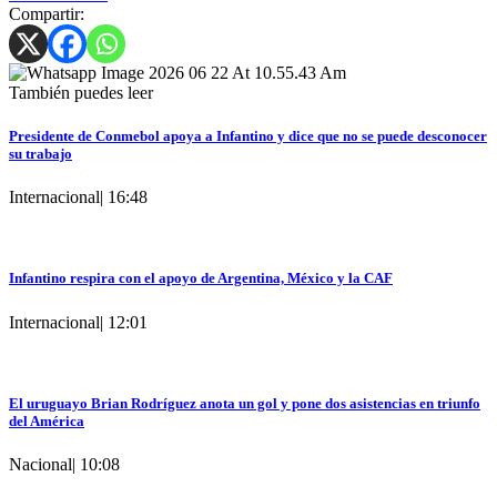
Compartir:
También puedes leer
Presidente de Conmebol apoya a Infantino y dice que no se puede desconocer
su trabajo
Internacional
|
16:48
Infantino respira con el apoyo de Argentina, México y la CAF
Internacional
|
12:01
El uruguayo Brian Rodríguez anota un gol y pone dos asistencias en triunfo
del América
Nacional
|
10:08