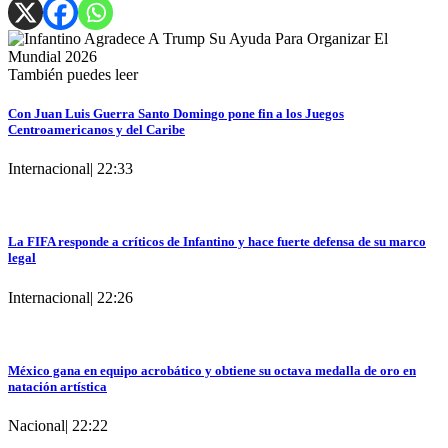
También puedes leer
Con Juan Luis Guerra Santo Domingo pone fin a los Juegos
Centroamericanos y del Caribe
Internacional
|
22:33
La FIFA responde a críticos de Infantino y hace fuerte defensa de su marco
legal
Internacional
|
22:26
México gana en equipo acrobático y obtiene su octava medalla de oro en
natación artística
Nacional
|
22:22