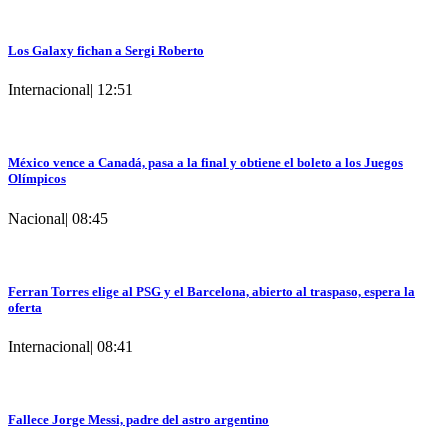
Los Galaxy fichan a Sergi Roberto
Internacional
|
12:51
México vence a Canadá, pasa a la final y obtiene el boleto a los Juegos
Olímpicos
Nacional
|
08:45
Ferran Torres elige al PSG y el Barcelona, abierto al traspaso, espera la
oferta
Internacional
|
08:41
Fallece Jorge Messi, padre del astro argentino