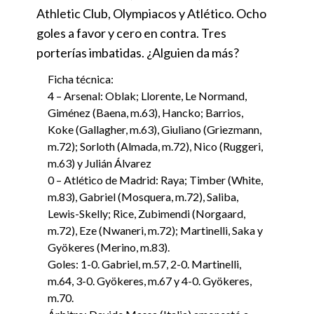
Athletic Club, Olympiacos y Atlético. Ocho
goles a favor y cero en contra. Tres
porterías imbatidas. ¿Alguien da más?
Ficha técnica:
4 – Arsenal: Oblak; Llorente, Le Normand,
Giménez (Baena, m.63), Hancko; Barrios,
Koke (Gallagher, m.63), Giuliano (Griezmann,
m.72); Sorloth (Almada, m.72), Nico (Ruggeri,
m.63) y Julián Álvarez
0 – Atlético de Madrid: Raya; Timber (White,
m.83), Gabriel (Mosquera, m.72), Saliba,
Lewis-Skelly; Rice, Zubimendi (Norgaard,
m.72), Eze (Nwaneri, m.72); Martinelli, Saka y
Gyökeres (Merino, m.83).
Goles: 1-0. Gabriel, m.57, 2-0. Martinelli,
m.64, 3-0. Gyökeres, m.67 y 4-0. Gyökeres,
m.70.