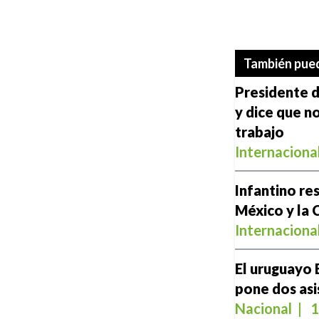
También pued
Presidente 
y dice que n
trabajo
Internaciona
Infantino re
México y la
Internaciona
El uruguayo 
pone dos asi
Nacional
|
1