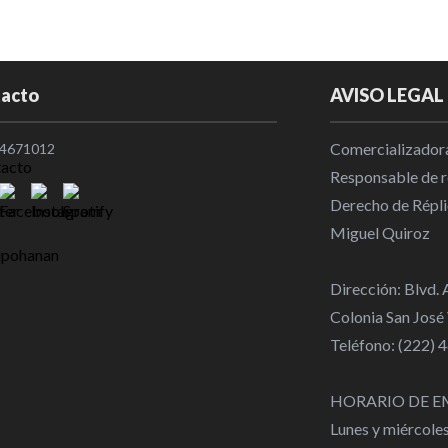
Migración g
Opinión
|
22
acto
AVISO LEGAL
R. Pachuca y
medalla de 
Comercializadora
4671012
Nacional
|
1
Responsable de re
Derecho de Répli
Vinicius ren
Miguel Quiroz
2032
Internaciona
Dirección: Blvd.
Colonia San José
Teléfono: (222)
HORARIO DE E
Lunes y miércole