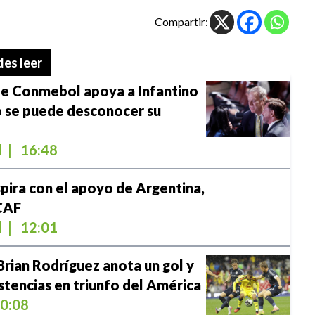
Compartir:
es leer
de Conmebol apoya a Infantino
o se puede desconocer su
l
|
16:48
spira con el apoyo de Argentina,
 CAF
l
|
12:01
Brian Rodríguez anota un gol y
stencias en triunfo del América
0:08