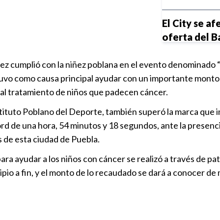
El City se af
oferta del B
Internaciona
z cumplió con la niñez poblana en el evento denominado “Po
La Federació
, tuvo como causa principal ayudar con un importante mont
renuncia inm
al tratamiento de niños que padecen cáncer.
Internaciona
tituto Poblano del Deporte, también superó la marca que i
d de una hora, 54 minutos y 18 segundos, ante la presenci
La Confeder
 de esta ciudad de Puebla.
confirma su 
Internaciona
para ayudar a los niños con cáncer se realizó a través de
pio a fin, y el monto de lo recaudado se dará a conocer de 
Portland gole
Leagues Cu
Club Puebla