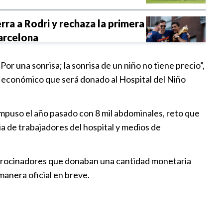
erra a Rodri y rechaza la primera
arcelona
l
|
10:07
r una sonrisa; la sonrisa de un niño no tiene precio”,
n Noruega de Fútbol pide la
o económico que será donado al Hospital del Niño
ediata de Infantino
l
|
10:06
mpuso el año pasado con 8 mil abdominales, reto que
a de trabajadores del hospital y medios de
ación Africana de Fútbol
respaldo a Infantino
l
|
10:05
 patrocinadores que donaban una cantidad monetaria
manera oficial en breve.
a al Puebla en el inicio de la
p
|
22:39