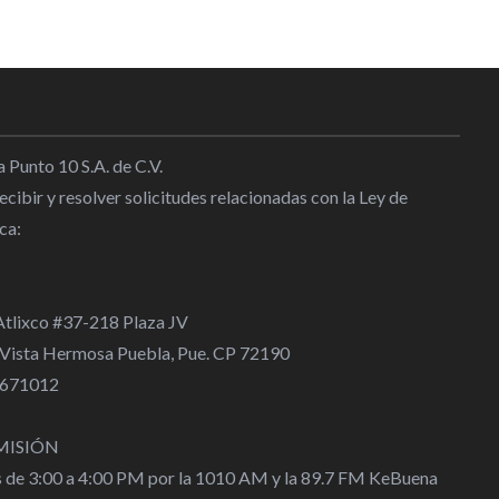
olpea al mundo
:00
 la Selección Sub23 van por la
Oro en JCCyC 2026
 Punto 10 S.A. de C.V.
2:38
cibir y resolver solicitudes relacionadas con la Ley de
ca:
ueva con el Real Madrid hasta
l
|
12:21
 Atlixco #37-218 Plaza JV
 Vista Hermosa Puebla, Pue. CP 72190
 4671012
MISIÓN
s de 3:00 a 4:00 PM por la 1010 AM y la 89.7 FM KeBuena