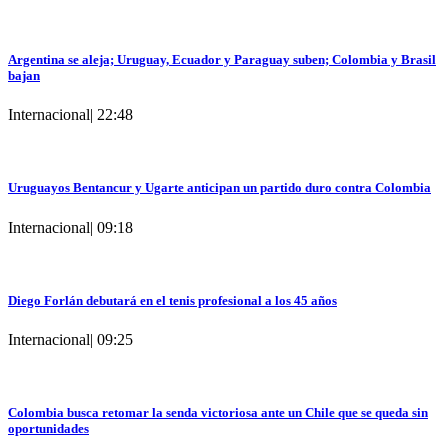
Argentina se aleja; Uruguay, Ecuador y Paraguay suben; Colombia y Brasil
bajan
Internacional
|
22:48
Uruguayos Bentancur y Ugarte anticipan un partido duro contra Colombia
Internacional
|
09:18
Diego Forlán debutará en el tenis profesional a los 45 años
Internacional
|
09:25
Colombia busca retomar la senda victoriosa ante un Chile que se queda sin
oportunidades