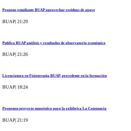
Propone estudiante BUAP aprovechar residuos de agave
BUAP
|
21:29
Publica BUAP análisis y resultados de observatorio económico
BUAP
|
21:26
Licenciatura en Fisioterapia BUAP, precedente en la formación
BUAP
|
18:24
Proponen proyecto museístico para la exfábrica La Constancia
BUAP
|
21:19