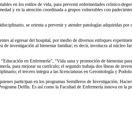
ables en los estilos de vida, para prevenir enfermedades crónico-degene
edad y en la atención coordinada a grupos vulnerables con padecimiento
ciplinario, se orienta a prevenir y atender patologías adquiridas por co
ientes al egresar del hospital, por medio de diversos enfoques experime
 investigación al bienestar familiar; es decir, involucra al núcleo fam
n: “Educación en Enfermería”, “Vida sana y promoción de bienestar para 
ería, para mejorar su currículo; el segundo trabaja dos líneas de invest
linario; el tercero integra a las licenciaturas en Gerontología y Podolo
uienes participan en los programas Semilleros de Investigación, Haciend
rograma Delfín. Es así como la Facultad de Enfermería innova en la prom