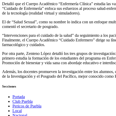
Detalló que el Cuerpo Académico “Enfermería Clínica” estudia las vari
“Cuidado de Enfermería” enfoca sus esfuerzos al proceso salud-enferm
de la tecnología (realidad virtual y simuladores).
El de “Salud Sexual”, como su nombre lo indica con un enfoque multidis
comentó el secretario de posgrado.
“Intervenciones para el cuidado de la salud” da seguimiento a los pac
Finalmente, el Cuerpo Académico “Cuidado Enfermero” dirige su línea de
farmacológico y cuidados.
Por otra parte, Zenteno López detalló los tres grupos de investigació
primero estudia la formación de los estudiantes del programa en Enferm
Promoción de bienestar y vida sana con abordaje educativo e interdiscip
Además, los docentes promueven la investigación entre los alumnos, q
de la Investigación y el Posgrado del Pacífico, mejor conocido como P
Secciones
Portada
Club Puebla
Pericos de Puebla
Local
Nacional