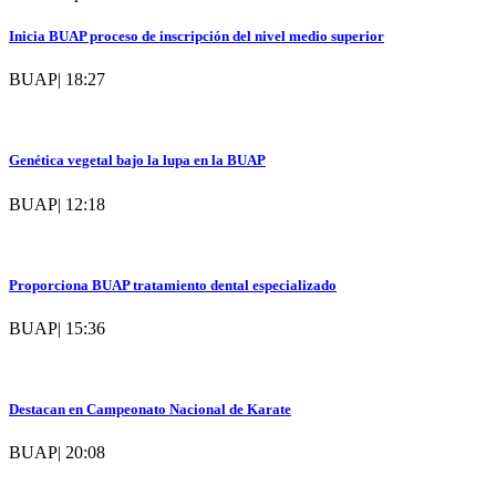
Inicia BUAP proceso de inscripción del nivel medio superior
BUAP
|
18:27
Genética vegetal bajo la lupa en la BUAP
BUAP
|
12:18
Proporciona BUAP tratamiento dental especializado
BUAP
|
15:36
Destacan en Campeonato Nacional de Karate
BUAP
|
20:08