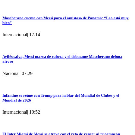
Mascherano cuenta con Messi para el amistoso de Panamá: “Leo está muy
bien”
Internacional
|
17:14
Avilés salva, Messi marca de cabeza y el debutante Mascherano debuta
airoso
Nacional
|
07:29
Infantino se reúne con Trump para hablar del Mundial de Clubes y el
Mundial de 2026
Internacional
|
10:52
El Inter Miami de Messi se atreve con el reto de vencer al tricampeón