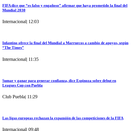
FIFA dice que “es falso y engañoso” afirmar que haya prometido la final del
Mundial 2030
Internacional
|
12:03
Infantino ofrece la final del Mundial a Marruecos a cambio de apoyos, según
“The Times”
Internacional
|
11:35
Sumar y ganar para generar confianza, dice Espinoza sobre debut en
Leagues Cup con Puebla
Club Puebla
|
11:29
Las ligas europeas rechazan la expansión de las competiciones de la FIFA
Internacional
|
09:48