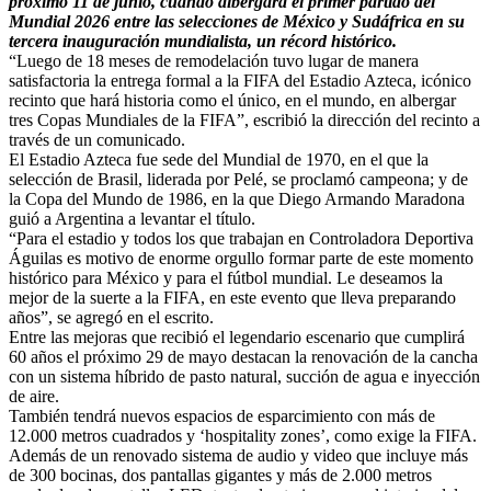
próximo 11 de junio, cuando albergará el primer partido del
Mundial 2026 entre las selecciones de México y Sudáfrica en su
tercera inauguración mundialista, un récord histórico.
“Luego de 18 meses de remodelación tuvo lugar de manera
satisfactoria la entrega formal a la FIFA del Estadio Azteca, icónico
recinto que hará historia como el único, en el mundo, en albergar
tres Copas Mundiales de la FIFA”, escribió la dirección del recinto a
través de un comunicado.
El Estadio Azteca fue sede del Mundial de 1970, en el que la
selección de Brasil, liderada por Pelé, se proclamó campeona; y de
la Copa del Mundo de 1986, en la que Diego Armando Maradona
guió a Argentina a levantar el título.
“Para el estadio y todos los que trabajan en Controladora Deportiva
Águilas es motivo de enorme orgullo formar parte de este momento
histórico para México y para el fútbol mundial. Le deseamos la
mejor de la suerte a la FIFA, en este evento que lleva preparando
años”, se agregó en el escrito.
Entre las mejoras que recibió el legendario escenario que cumplirá
60 años el próximo 29 de mayo destacan la renovación de la cancha
con un sistema híbrido de pasto natural, succión de agua e inyección
de aire.
También tendrá nuevos espacios de esparcimiento con más de
12.000 metros cuadrados y ‘hospitality zones’, como exige la FIFA.
Además de un renovado sistema de audio y video que incluye más
de 300 bocinas, dos pantallas gigantes y más de 2.000 metros