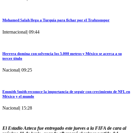
Mohamed Salah llega a Turquía para fichar por el Trabzonspor
Internacional
|
09:44
Herrera domina con solvencia los 5.000 metros y México se acerca a su
tercer título
Nacional
|
09:25
Emmith Smith reconoce la importancia de seguir con crecimiento de NFL en
México y el mundo
Nacional
|
15:28
El Estadio Azteca fue entregado este jueves a la FIFA de cara al