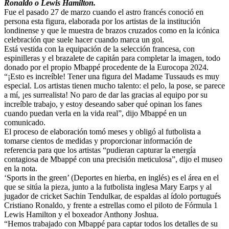
Ronaldo o Lewis Hamilton.
Fue el pasado 27 de marzo cuando el astro francés conoció en
persona esta figura, elaborada por los artistas de la institución
londinense y que le muestra de brazos cruzados como en la icónica
celebración que suele hacer cuando marca un gol.
Está vestida con la equipación de la selección francesa, con
espinilleras y el brazalete de capitán para completar la imagen, todo
donado por el propio Mbappé procedente de la Eurocopa 2024.
“¡Esto es increíble! Tener una figura del Madame Tussauds es muy
especial. Los artistas tienen mucho talento: el pelo, la pose, se parece
a mí, ¡es surrealista! No paro de dar las gracias al equipo por su
increíble trabajo, y estoy deseando saber qué opinan los fanes
cuando puedan verla en la vida real”, dijo Mbappé en un
comunicado.
El proceso de elaboración tomó meses y obligó al futbolista a
tomarse cientos de medidas y proporcionar información de
referencia para que los artistas “pudieran capturar la energía
contagiosa de Mbappé con una precisión meticulosa”, dijo el museo
en la nota.
‘Sports in the green’ (Deportes en hierba, en inglés) es el área en el
que se sitúa la pieza, junto a la futbolista inglesa Mary Earps y al
jugador de cricket Sachin Tendulkar, de espaldas al ídolo portugués
Cristiano Ronaldo, y frente a estrellas como el piloto de Fórmula 1
Lewis Hamilton y el boxeador Anthony Joshua.
“Hemos trabajado con Mbappé para captar todos los detalles de su