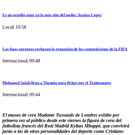
Es un orgullo estar en lo más alto del podio: Aranza López
Local
|
10:58
Las ligas europeas rechazan la expansión de las competiciones de la FIFA
Internacional
|
09:48
Mohamed Salah llega a Turquía para fichar por el Trabzonspor
Internacional
|
09:44
El museo de cera Madame Tussauds de Londres exhibe por
primera vez al público desde este viernes la figura de cera del
futbolista francés del Real Madrid Kylian Mbappé, que convivirá
junto a las de otras personalidades del deporte como Cristiano