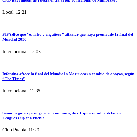
Club Bayonnetas de Puebla entra al top 10 nacional de Minibasket
Local
|
12:21
FIFA dice que “es falso y engañoso” afirmar que haya prometido la final del
Mundial 2030
Internacional
|
12:03
Infantino ofrece la final del Mundial a Marruecos a cambio de apoyos, según
“The Times”
Internacional
|
11:35
Sumar y ganar para generar confianza, dice Espinoza sobre debut en
Leagues Cup con Puebla
Club Puebla
|
11:29