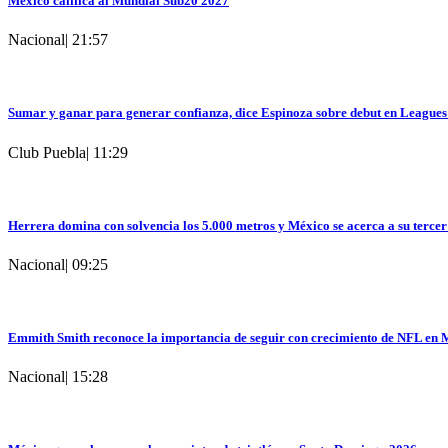
México califica al Mundial Sub20 2027
Nacional
|
21:57
Sumar y ganar para generar confianza, dice Espinoza sobre debut en League
Club Puebla
|
11:29
Herrera domina con solvencia los 5.000 metros y México se acerca a su tercer 
Nacional
|
09:25
Emmith Smith reconoce la importancia de seguir con crecimiento de NFL en 
Nacional
|
15:28