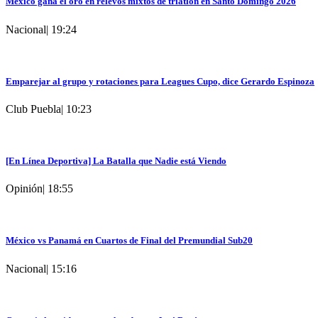
México gana el oro en relevos mixtos de triatlón en Santo Domingo 2026
Nacional
|
19:24
Emparejar al grupo y rotaciones para Leagues Cupo, dice Gerardo Espinoza
Club Puebla
|
10:23
[En Línea Deportiva] La Batalla que Nadie está Viendo
Opinión
|
18:55
México vs Panamá en Cuartos de Final del Premundial Sub20
Nacional
|
15:16