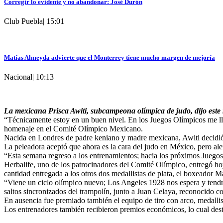
Corregir lo evidente y no abandonar: José Durón
Club Puebla
|
15:01
Matías Almeyda advierte que el Monterrey tiene mucho margen de mejoría
Nacional
|
10:13
La mexicana Prisca Awiti, subcampeona olímpica de judo, dijo este
“Técnicamente estoy en un buen nivel. En los Juegos Olímpicos me lleg
homenaje en el Comité Olímpico Mexicano.
Nacida en Londres de padre keniano y madre mexicana, Awiti decidió c
La peleadora aceptó que ahora es la cara del judo en México, pero a
“Esta semana regreso a los entrenamientos; hacia los próximos Juegos
Herbalife, uno de los patrocinadores del Comité Olímpico, entregó ho
cantidad entregada a los otros dos medallistas de plata, el boxeador 
“Viene un ciclo olímpico nuevo; Los Angeles 1928 nos espera y tendre
saltos sincronizados del trampolín, junto a Juan Celaya, reconocido c
En ausencia fue premiado también el equipo de tiro con arco, medalli
Los entrenadores también recibieron premios económicos, lo cual dest