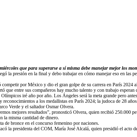
 miércoles que para superarse a sí misma debe manejar mejor los mom
ó la presión en la final y debo trabajar en cómo manejar eso en las pe
ompetir por México y dio el gran golpe de su carrera en París 2024 al 
lertó que entre sus compañeros hay mucho talento y con trabajo espera
 Olímpicos iré año por año. Los Ángeles será la meta grande pero antes
y reconocimientos a los medallistas en París 2024; la judoca de 28 añ
Marco Verde y el saltador Osmar Olvera.
mos mejores resultados”, pronosticó Olvera, quien recibió 250.000 pes
on la misma cantidad de dinero.
sta de bronce en el concurso femenino por naciones.
acó la presidenta del COM, María José Alcalá, quien presidió el acto de